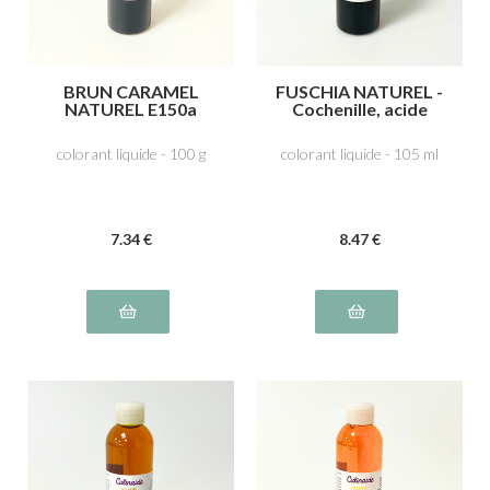
BRUN CARAMEL
FUSCHIA NATUREL -
NATUREL E150a
Cochenille, acide
carminique E120
colorant liquide - 100 g
colorant liquide - 105 ml
7
.34
€
8
.47
€