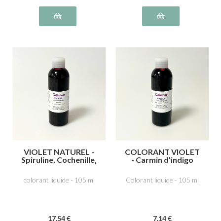
VIOLET NATUREL -
COLORANT VIOLET
Spiruline, Cochenille,
- Carmin d’indigo
acide carminique
E132, carmoisine
E120
E122
colorant liquide - 105 ml
Colorant liquide - 105 ml
17
.54
€
7
.14
€