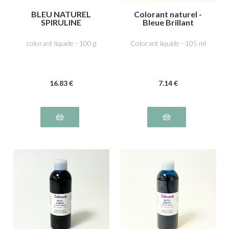
BLEU NATUREL
Colorant naturel -
SPIRULINE
Bleue Brillant
colorant liquide - 100 g
Colorant liquide - 105 ml
16
.83
€
7
.14
€