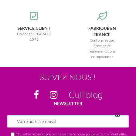
SERVICE CLIENT
FABRIQUÉ EN
Un conseil ? 04 74 17
FRANCE
10 71
Conformes aux
normes et
réglementations
européennes
SUIVEZ-NOUS !
Culi’blog
NEWSLETTER
Vous affirmez avoir pris connaissance de notre
politique de confidentialité
.