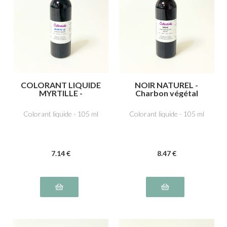
COLORANT LIQUIDE
NOIR NATUREL -
MYRTILLE -
Charbon végétal
Azorubine,
médicinal E153
carmoisine E122,
Colorant liquide - 105 ml
Colorant liquide - 105 ml
Indigotine, carmin
d’indigo E132
7
.14
€
8
.47
€