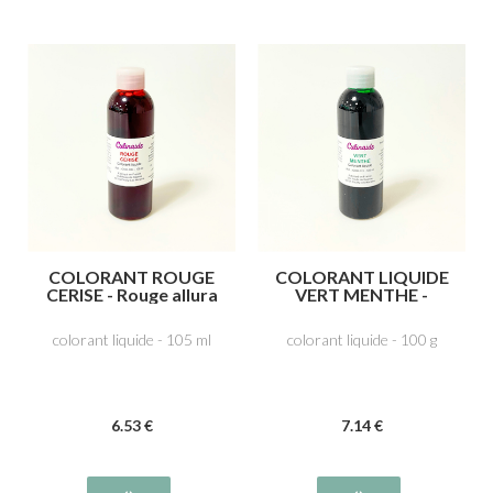
COLORANT ROUGE
COLORANT LIQUIDE
CERISE - Rouge allura
VERT MENTHE -
AG E129
Tartrazine E102, Bleu
patenté V E131
colorant liquide - 105 ml
colorant liquide - 100 g
6
.53
€
7
.14
€