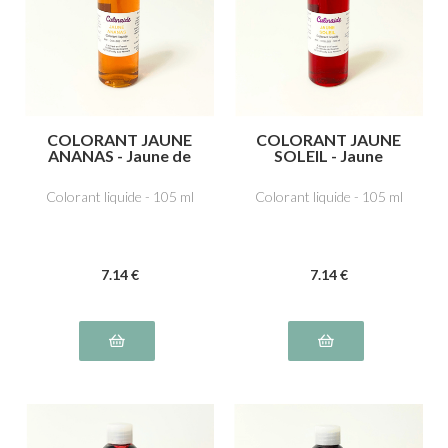
COLORANT JAUNE
COLORANT JAUNE
ANANAS - Jaune de
SOLEIL - Jaune
quinoléine E104
orange S liposoluble
E110
Colorant liquide - 105 ml
Colorant liquide - 105 ml
7
.14
€
7
.14
€