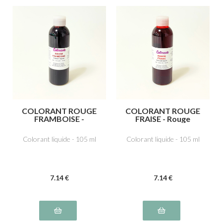
COLORANT ROUGE
COLORANT ROUGE
FRAMBOISE -
FRAISE - Rouge
Azorubine,
cochenille A E124
carmoisine E122
Colorant liquide - 105 ml
Colorant liquide - 105 ml
7
.14
€
7
.14
€