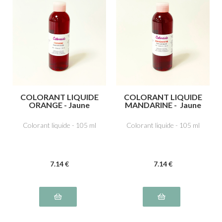
COLORANT LIQUIDE
COLORANT LIQUIDE
ORANGE - Jaune
MANDARINE - Jaune
orangé E110,
orangé E110,
Tartrazine E102,
Tartrazine E102,
Colorant liquide - 105 ml
Colorant liquide - 105 ml
Ponceau 4R, rouge
Ponceau 4R, rouge
cochenille A E124
cochenille A E124
7
.14
€
7
.14
€