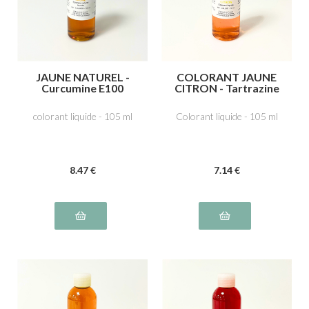
JAUNE NATUREL -
COLORANT JAUNE
Curcumine E100
CITRON - Tartrazine
E102
colorant liquide - 105 ml
Colorant liquide - 105 ml
8
.47
€
7
.14
€