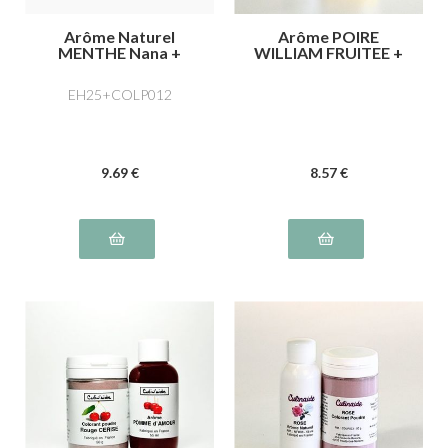
Arôme Naturel
Arôme POIRE
MENTHE Nana +
WILLIAM FRUITEE +
Colorant Vert
Colorant JAUNE
Menthe
Citron
EH25+COLP012
9
.69
€
8
.57
€