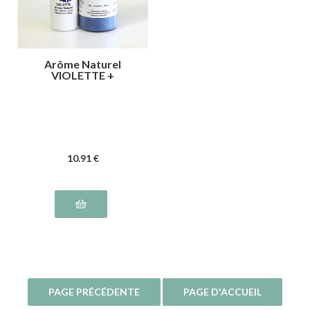
Arôme Naturel
VIOLETTE +
Colorant Violet
10
.91
€