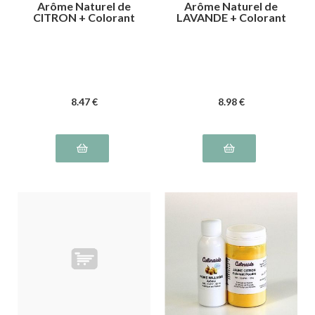
Arôme Naturel de
Arôme Naturel de
CITRON + Colorant
LAVANDE + Colorant
JAUNE Citron
VIOLET
8
.47
€
8
.98
€