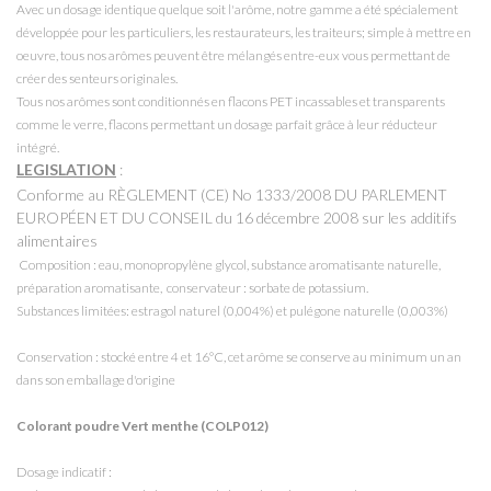
Avec un dosage identique quelque soit l'arôme, notre gamme a été spécialement
développée pour les particuliers, les restaurateurs, les traiteurs; simple à mettre en
oeuvre, tous nos arômes peuvent être mélangés entre-eux vous permettant de
créer des senteurs originales.
Tous nos arômes sont conditionnés en flacons PET incassables et transparents
comme le verre, flacons permettant un dosage parfait grâce à leur réducteur
intégré.
LEGISLATION
:
Conforme au RÈGLEMENT (CE) No 1333/2008 DU PARLEMENT
EUROPÉEN ET DU CONSEIL du 16 décembre 2008 sur les additifs
alimentaires
Composition : eau, monopropylène glycol, substance aromatisante naturelle,
préparation aromatisante, c
onservateur : sorbate de potassium.
Substances limitées: estragol naturel (0,004%) et pulégone naturelle (0,003%)
Conservation : stocké entre 4 et 16°C, cet arôme se conserve au minimum un an
dans son emballage d'origine
Colorant poudre Vert menthe (COLP012)
Dosage indicatif :