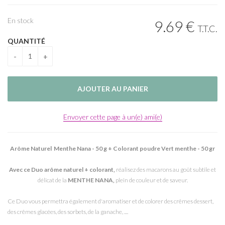
En stock
9
.69
€
T.T.C.
QUANTITÉ
Envoyer cette page à un(e) ami(e)
Arôme Naturel Menthe Nana - 50 g + Colorant poudre Vert menthe - 50 gr
Avec ce Duo arôme naturel + colorant,
réalisez des macarons au goût subtile et
délicat de la
MENTHE NANA,
plein de couleur et de saveur.
Ce Duo vous permettra également d'aromatiser et de colorer des crêmes dessert,
des crêmes glacées, des sorbets, de la ganache, ....