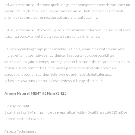
S'il vous reste un peu d'arôme, quelques gouttes vous permettront de parfumer un
yaourt nature, de réhausser une préparation un peu fade, de créer des cocktails
originaux et bien d'autres recettes qui surprendront vos amis.
S'il vous reste un peu de colorant, une pincée donnera de la couleur et de l'éclat à vos
glaçons, à vos coktails et à toutes vos préparations alimentaires.
Utilisés depuis longtemps par de nombreux Chefs, les arômes sont devenus des
ingrédients indispensables en cuisine car ils apportent plus de possibilités
de création, un gain de temps, une régularité et la sécurité de préparations toujours
réussies.
Alors, comme les Chefs, l
aissez place à votre créativité et osez les
associations pour une cuisine facile, pleine d’arômes et de délicatesse......
N'hésitez pas à consulter nos idées recettes sur la page d'accueil !!!
Arome Naturel MENTHE Nana (EH25)
Dosage indicatif :
2 cuillères à café (4 ml) par litre de préparation froide - 5 cuillère à café (10 ml) par
litre de préparation à cuire.
Aspects Techniques :