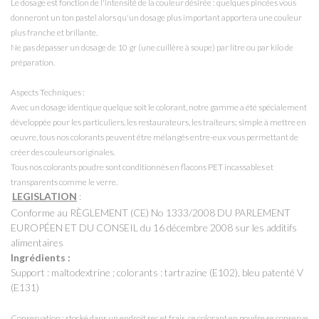
Le dosage est fonction de l'intensité de la couleur désirée : quelques pincées vous
donneront un ton pastel alors qu'un dosage plus important apportera une couleur
plus franche et brillante.
Ne pas dépasser un dosage de 10 gr (une cuillère à soupe) par litre ou par kilo de
préparation.
Aspects Techniques :
Avec un dosage identique quelque soit le colorant, notre gamme a été spécialement
développée pour les particuliers, les restaurateurs, les traiteurs; simple à mettre en
oeuvre, tous nos colorants peuvent être mélangés entre-eux vous permettant de
créer des couleurs originales.
Tous nos colorants poudre sont conditionnés en flacons PET incassables et
transparents comme le verre.
LEGISLATION
:
Conforme au RÈGLEMENT (CE) No 1333/2008 DU PARLEMENT
EUROPÉEN ET DU CONSEIL du 16 décembre 2008 sur les additifs
alimentaires
Ingrédients :
Support : maltodextrine ; colorants : tartrazine (E102), bleu patenté V
(E131)
Conservation : stocké dans un endroit sec et frais, ce colorant en poudre se conserve