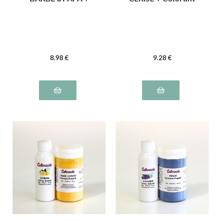
Colorant Rose
ROUGE Cerise
8
.98
€
9
.28
€