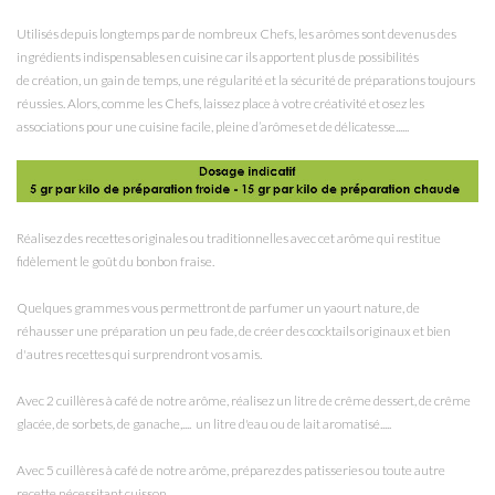
Utilisés depuis longtemps par de nombreux Chefs, les arômes sont devenus des
ingrédients indispensables en cuisine car ils apportent plus de possibilités
de création, un gain de temps, une régularité et la sécurité de préparations toujours
réussies. Alors, comme les Chefs, laissez place à votre créativité et osez les
associations pour une cuisine facile, pleine d’arômes et de délicatesse......
Réalisez des recettes originales ou traditionnelles avec cet arôme qui restitue
fidèlement le goût du bonbon fraise.
Quelques grammes vous permettront de parfumer un yaourt nature, de
réhausser une préparation un peu fade, de créer des cocktails originaux et bien
d'autres recettes qui surprendront vos amis.
Avec 2 cuillères à café de notre arôme, réalisez un litre de crême dessert, de crême
glacée, de sorbets, de ganache,.... un litre d'eau ou de lait aromatisé.....
Avec 5 cuillères à café de notre arôme, préparez des patisseries ou toute autre
recette nécessitant cuisson