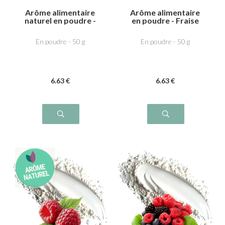
Arôme alimentaire
Arôme alimentaire
naturel en poudre -
en poudre - Fraise
Fraise des bois
bonbon
En poudre - 50 g
En poudre - 50 g
6
.63
€
6
.63
€