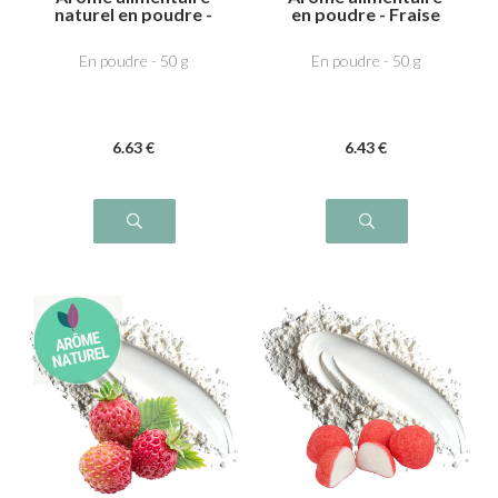
naturel en poudre -
en poudre - Fraise
Fraise
gariguette
En poudre - 50 g
En poudre - 50 g
6
.63
€
6
.43
€