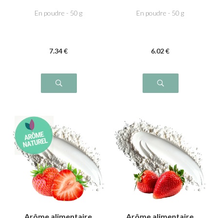
Cerise Amarena
Cranberry
En poudre - 50 g
En poudre - 50 g
7
.34
€
6
.02
€
Arôme alimentaire
Arôme alimentaire