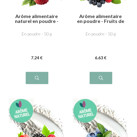
Arôme alimentaire
Arôme alimentaire
naturel en poudre -
en poudre - Fruits de
Framboise
la forêt
En poudre - 50 g
En poudre - 50 g
7
.24
€
6
.63
€