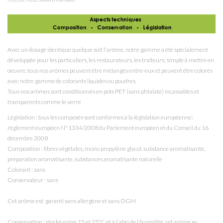
Avec un dosage identique quelque soit l'arôme, notre gamme a été spécialement
développée pour les particuliers, les restaurateurs, les traiteurs; simple à mettre en
oeuvre, tous nos arômes peuvent être mélangés entre-eux et peuvent être colorés
avec notre gamme de colorants liquides ou poudres.
Tous nos arômes sont conditionnés en pots PET (sans phtalate) incassables et
transparents comme le verre
Législation : tous les composés sont conformes à la législation européenne:
règlement européen N° 1334/2008 du Parlement européen et du Conseil du 16
décembre 2008
Composition : fibres végétales, mono propylène glycol
, substance aromatisante,
préparation aromatisante, substances aromatisante naturelle
Colorant : sans
Conservateur : sans
Cet arôme est garanti sans allergène et sans OGM
Conservation : stocké entre 15 et 25°C et à l'abri de l'humidité, cet arôme se