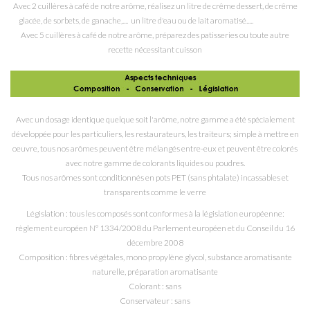
Avec 2 cuillères à café de notre arôme, réalisez un litre de crême dessert, de crême
glacée, de sorbets, de ganache,.... un litre d'eau ou de lait aromatisé.....
Avec 5 cuillères à café de notre arôme, préparez des patisseries ou toute autre
recette nécessitant cuisson
Avec un dosage identique quelque soit l'arôme, notre gamme a été spécialement
développée pour les particuliers, les restaurateurs, les traiteurs; simple à mettre en
oeuvre, tous nos arômes peuvent être mélangés entre-eux et peuvent être colorés
avec notre gamme de colorants liquides ou poudres.
Tous nos arômes sont conditionnés en pots PET (sans phtalate) incassables et
transparents comme le verre
Législation : tous les composés sont conformes à la législation européenne:
règlement européen N° 1334/2008 du Parlement européen et du Conseil du 16
décembre 2008
Composition : fibres végétales, mono propylène glycol
, substance aromatisante
naturelle, préparation aromatisante
Colorant : sans
Conservateur : sans