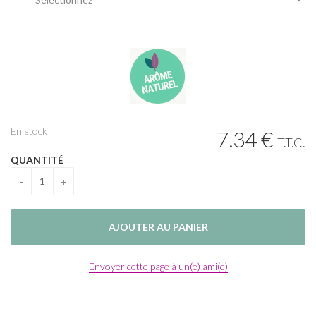
En stock
7
.34
€
T.T.C.
QUANTITÉ
Envoyer cette page à un(e) ami(e)