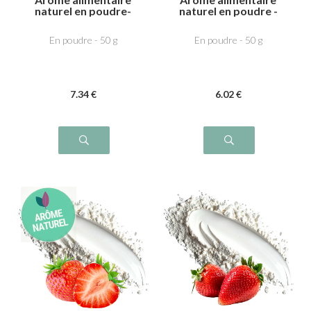
naturel en poudre-
naturel en poudre -
Cerise Amarena
Cranberry
En poudre - 50 g
En poudre - 50 g
7
.34
€
6
.02
€