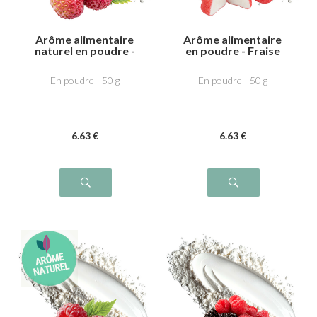
Arôme alimentaire
Arôme alimentaire
naturel en poudre -
en poudre - Fraise
Fraise des bois
bonbon
En poudre - 50 g
En poudre - 50 g
6
.63
€
6
.63
€