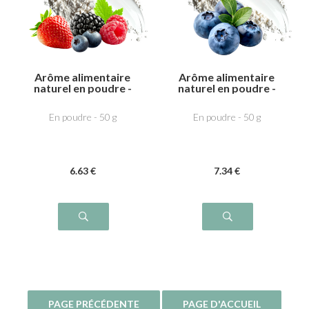
Arôme alimentaire
Arôme alimentaire
naturel en poudre -
naturel en poudre -
Fruits rouges
Myrtille
En poudre - 50 g
En poudre - 50 g
6
.63
€
7
.34
€