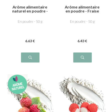
Arôme alimentaire
Arôme alimentaire
naturel en poudre -
en poudre - Fraise
Fraise
gariguette
En poudre - 50 g
En poudre - 50 g
6
.63
€
6
.43
€