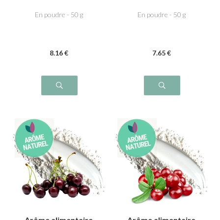
Cassis
CERISE
En poudre - 50 g
En poudre - 50 g
8
.16
€
7
.65
€
Arôme alimentaire
Arôme alimentaire