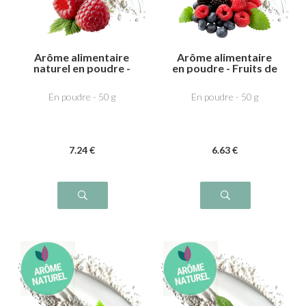
Arôme alimentaire
Arôme alimentaire
naturel en poudre -
en poudre - Fruits de
Framboise
la forêt
En poudre - 50 g
En poudre - 50 g
7
.24
€
6
.63
€