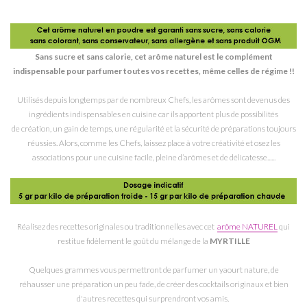
Sans sucre et sans calorie, cet arôme naturel est le complément
indispensable pour parfumer toutes vos recettes, même celles de régime !!
Utilisés depuis longtemps par de nombreux Chefs, les arômes sont devenus des
ingrédients indispensables en cuisine car ils apportent plus de possibilités
de création, un gain de temps, une régularité et la sécurité de préparations toujours
réussies. Alors, comme les Chefs, laissez place à votre créativité et osez les
associations pour une cuisine facile, pleine d’arômes et de délicatesse......
Réalisez des recettes originales ou traditionnelles avec cet
arôme NATUREL
qui
restitue fidèlement le goût du mélange de la
MYRTILLE
Quelques grammes vous permettront de parfumer un yaourt nature, de
réhausser une préparation un peu fade, de créer des cocktails originaux et bien
d'autres recettes qui surprendront vos amis.