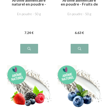
Arôme alimentaire
Arôme alimentaire
naturel en poudre -
en poudre - Fruits de
Framboise
la forêt
En poudre - 50 g
En poudre - 50 g
7
.24
€
6
.63
€