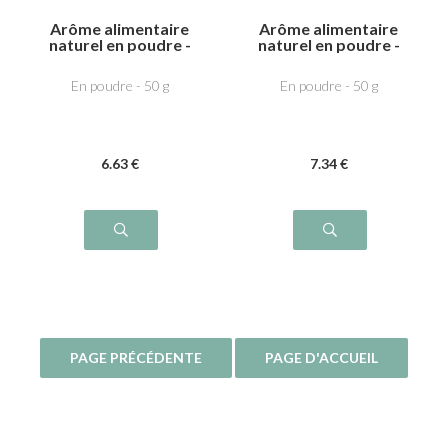
Arôme alimentaire
Arôme alimentaire
naturel en poudre -
naturel en poudre -
Fruits rouges
Myrtille
En poudre - 50 g
En poudre - 50 g
6
.63
€
7
.34
€