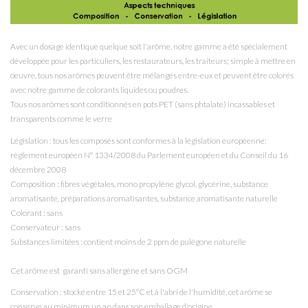
Avec un dosage identique quelque soit l'arôme, notre gamme a été spécialement
développée pour les particuliers, les restaurateurs, les traiteurs; simple à mettre en
oeuvre, tous nos arômes peuvent être mélangés entre-eux et peuvent être colorés
avec notre gamme de colorants liquides ou poudres.
Tous nos arômes sont conditionnés en pots PET (sans phtalate) incassables et
transparents comme le verre
Législation : tous les composés sont conformes à la législation européenne:
règlement européen N° 1334/2008 du Parlement européen et du Conseil du 16
décembre 2008
Composition : fibres végétales, mono propylène glycol, glycérine
, substance
aromatisante, préparations aromatisantes, substance aromatisante naturelle
Colorant : sans
Conservateur : sans
Substances limitées : contient moins de 2 ppm de pulégone naturelle
Cet arôme est garanti sans allergène et sans OGM
Conservation : stocké entre 15 et 25°C et à l'abri de l'humidité, cet arôme se
conserve au minimum un an dans son emballage d'origine