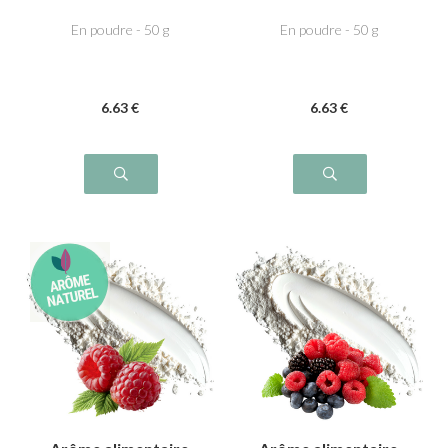
Fraise des bois
bonbon
En poudre - 50 g
En poudre - 50 g
6
.63
€
6
.63
€