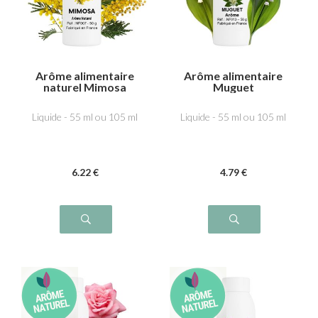
Arôme alimentaire
Arôme alimentaire
naturel Mimosa
Muguet
Liquide - 55 ml ou 105 ml
Liquide - 55 ml ou 105 ml
6
.22
€
4
.79
€