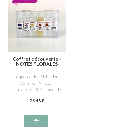
Coffret découverte -
NOTES FLORALES
Coquelicot NF014 - Fleur
d'oranger NF010 -
Hibiscus NF003 - Lavande
NF005 - Rose NF008 -
28
.46
€
Violette NF009