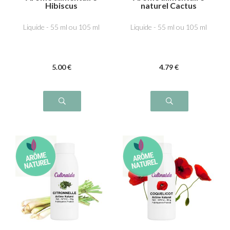
Hibiscus
naturel Cactus
Liquide - 55 ml ou 105 ml
Liquide - 55 ml ou 105 ml
5
.00
€
4
.79
€