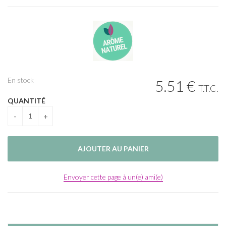
En stock
5
.51
€
T.T.C.
QUANTITÉ
Envoyer cette page à un(e) ami(e)