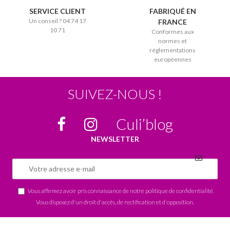
SERVICE CLIENT
FABRIQUÉ EN
Un conseil ? 04 74 17
FRANCE
10 71
Conformes aux
normes et
réglementations
européennes
SUIVEZ-NOUS !
Culi’blog
NEWSLETTER
Vous affirmez avoir pris connaissance de notre
politique de confidentialité
.
Vous disposez d'un droit d'accès, de rectification et d'opposition.