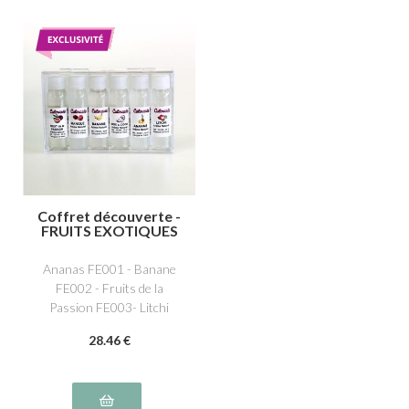
Coffret découverte -
FRUITS EXOTIQUES
Ananas FE001 - Banane
FE002 - Fruits de la
Passion FE003- Litchi
FE006- Mangue FE007-
28
.46
€
Noix de Coco FE008