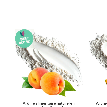
Arôme alimentaire naturel en
Arôme
poudre - Abricot