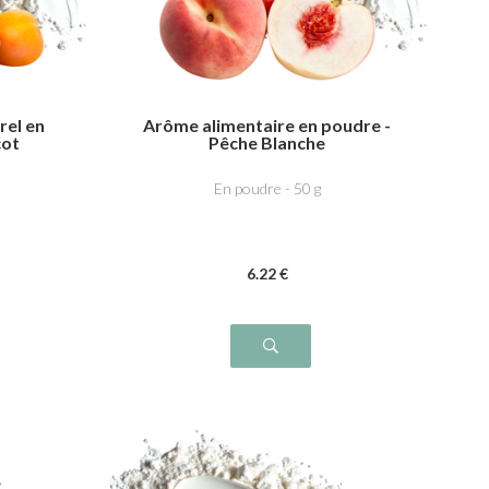
rel en
Arôme alimentaire en poudre -
cot
Pêche Blanche
En poudre - 50 g
6
.22
€