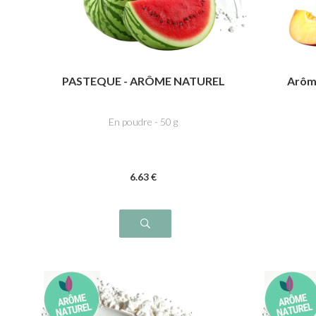
PASTEQUE - ARÔME NATUREL
Arôme
En poudre - 50 g
6
.63
€