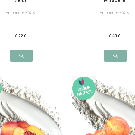
En poudre - 50 g
En poudre - 50 g
6
.22
€
6
.43
€