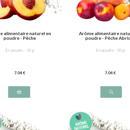
 alimentaire naturel en
Arôme alimentaire natu
poudre - Pêche
poudre - Pêche Abri
En poudre - 50 g
En poudre - 50 g
7
.04
€
7
.04
€