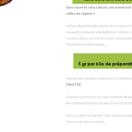
Sans sucre et sans calorie, cet arôme e
celles de régime !!
Utilisés depuis longtemps par de nombreux C
ils apportent plus de possibilités de création
réussies. Alors, comme les Chefs, laissez place
d’arômes et de délicatesse......
Réalisez des recettes originales ou traditionn
FRUITEE
Quelques grammes vous permettront de parf
des cocktails originaux et bien d'autres rece
Avec 2 cuillères à café de notre arôme, réalise
d'eau ou de lait aromatisé.....