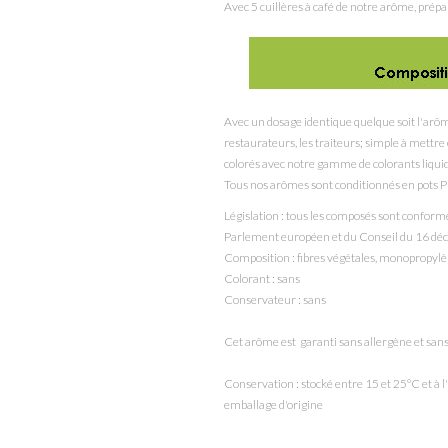
Avec 5 cuillères à café de notre arôme, prépa
Avec un dosage identique quelque soit l'arôm
restaurateurs, les traiteurs; simple à mett
colorés avec notre gamme de colorants liqui
Tous nos arômes sont conditionnés en pots P
Législation : tous les composés sont confor
Parlement européen et du Conseil du 16 d
Composition : fibres végétales, monopropylè
Colorant : sans
Conservateur : sans
Cet arôme est garanti sans allergène et s
Conservation : stocké entre 15 et 25°C et à
emballage d'origine