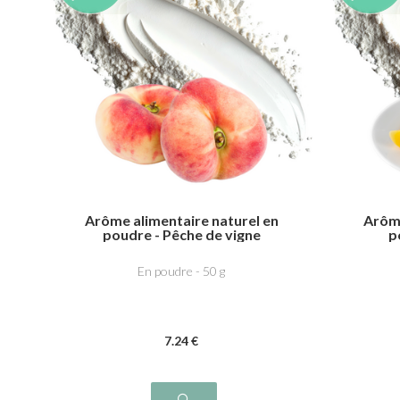
Arôme alimentaire naturel en
Arôme
poudre - Pêche de vigne
p
En poudre - 50 g
7
.24
€