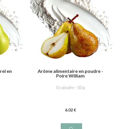
rel en
Arôme alimentaire en poudre -
Poire William
En poudre - 50 g
6
.02
€