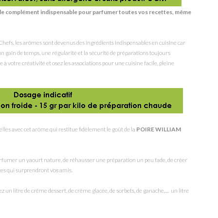
st le complément indispensable pour parfumer toutes vos recettes, même
hefs, les arômes sont devenus des ingrédients indispensables en cuisine car
, un gain de temps, une régularité et la sécurité de préparations toujours
 à votre créativité et osez les associations pour une cuisine facile, pleine
elles avec cet arôme qui restitue fidèlement le goût de la
POIRE WILLIAM
umer un yaourt nature, de réhausser une préparation un peu fade, de créer
ttes qui surprendront vos amis.
z un litre de crême dessert, de crême glacée, de sorbets, de ganache,.... un litre