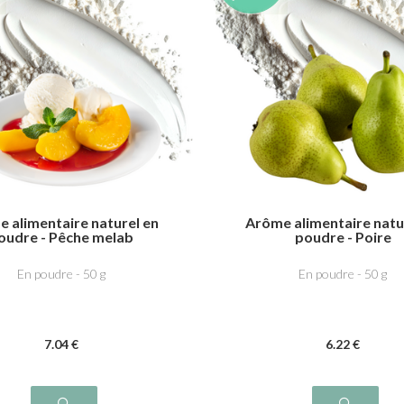
 alimentaire naturel en
Arôme alimentaire natu
oudre - Pêche melab
poudre - Poire
En poudre - 50 g
En poudre - 50 g
7
.04
€
6
.22
€