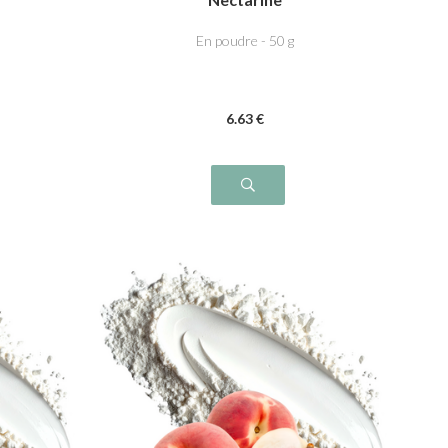
En poudre - 50 g
6
.63
€