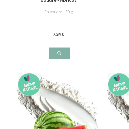
En poudre - 50 g
7
.24
€