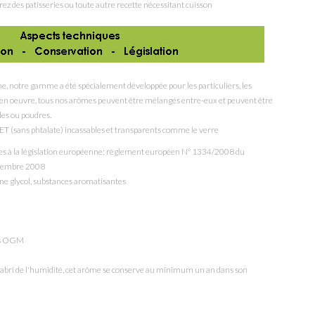
rez des patisseries ou toute autre recette nécessitant cuisson
e, notre gamme a été spécialement développée pour les particuliers, les
re en oeuvre, tous nos arômes peuvent être mélangés entre-eux et peuvent être
des ou poudres.
ET (sans phtalate) incassables et transparents comme le verre
mes à la législation européenne: règlement européen N° 1334/2008 du
écembre 2008
ne glycol
, substances aromatisantes
ans OGM
 l'abri de l'humidité, cet arôme se conserve au minimum un an dans son