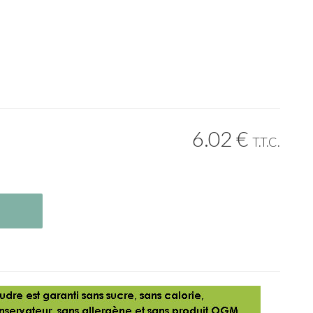
6
.02
€
T.T.C.