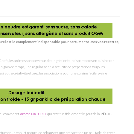
turel est le complément indispensable pour parfumer toutes vos recettes,
hefs, les arômes sont devenus des ingrédients indispensables en cuisine car
, un gain de temps, une régularité et la sécurité de préparations toujours
 à votre créativité et osez les associations pour une cuisine facile, pleine
elles avec cet
arôme NATUREL
qui restitue fidèlement le goût de la
PÊCHE
umer un yaourt nature, de réhausser une préparation un peu fade, de créer