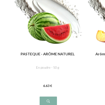
PASTEQUE - ARÔME NATUREL
Arôme
En poudre - 50 g
6
.63
€