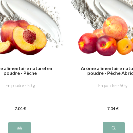
 alimentaire naturel en
Arôme alimentaire natu
poudre - Pêche
poudre - Pêche Abri
En poudre - 50 g
En poudre - 50 g
7
.04
€
7
.04
€