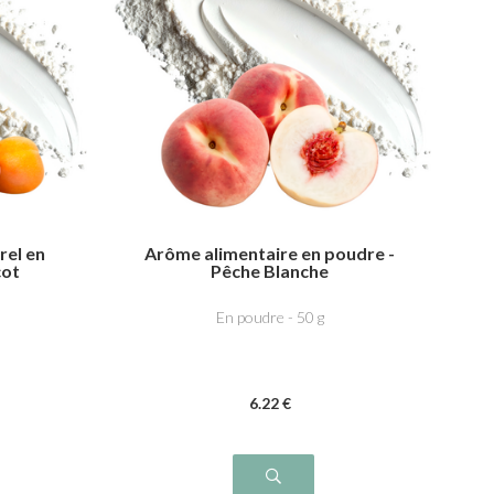
rel en
Arôme alimentaire en poudre -
cot
Pêche Blanche
En poudre - 50 g
6
.22
€