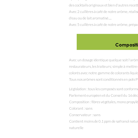
des cocktails originaux et bien d'autres rece
Avec 2 cuillères à café de notre arôme, réalise
d'eau ou de lait aromatisé.....
Avec 5 cuillères à café de notre arôme, prépa
Avec un dosage identique quelque soit l'arôm
restaurateurs, les traiteurs; simple à mett
colorés avec notre gamme de colorants liqui
Tous nos arômes sont conditionnés en pots P
Législation : tous les composés sont confor
Parlement européen et du Conseil du 16 d
Composition : fibres végétales, mono propylè
Colorant : sans
Conservateur : sans
Contient moins de 0.1 ppm de safranol nature
naturelle