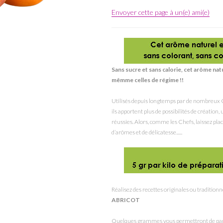
Envoyer cette page à un(e) ami(e)
Sans sucre et sans calorie, cet arôme na
mêmme celles de régime !!
Utilisés depuis longtemps par de nombreux C
ils apportent plus de possibilités de création
réussies. Alors, comme les Chefs, laissez place
d’arômes et de délicatesse......
Réalisez des recettes originales ou traditionn
ABRICOT
Quelques grammes vous permettront de parf