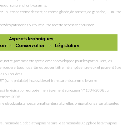
ttes qui surprendront vos amis.
z un litre de crême dessert, de crême glacée, de sorbets, de ganache,.... un litre
rez des patisseries ou toute autre recette nécessitant cuisson
e, notre gamme a été spécialement développée pour les particuliers, les
re en oeuvre, tous nos arômes peuvent être mélangés entre-eux et peuvent être
des ou poudres.
ET (sans phtalate) incassables et transparents comme le verre
mes à la législation européenne: règlement européen N° 1334/2008 du
écembre 2008
ne glycol
, substances aromatisantes naturelles, préparations aromatisantes
l, moins de 1 ppb d'athujone naturelle et moins de 0.5 ppb de béta thujone