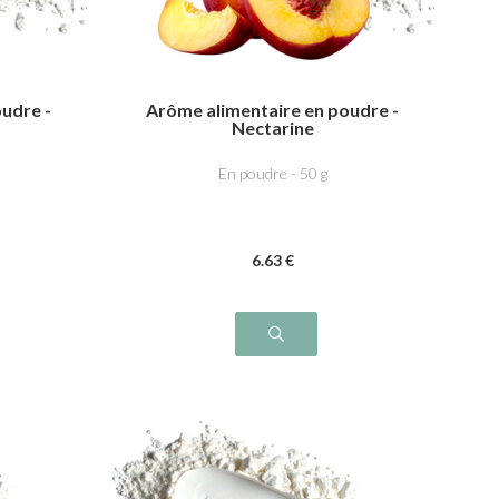
udre -
Arôme alimentaire en poudre -
Nectarine
En poudre - 50 g
6
.63
€