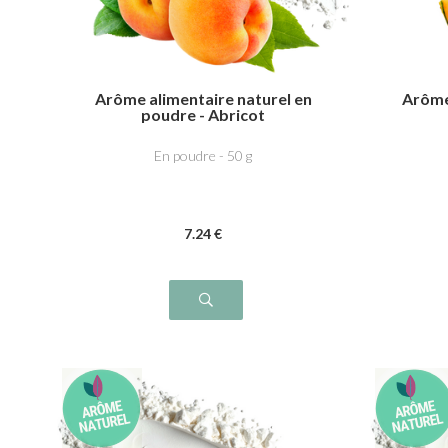
Arôme alimentaire naturel en
Arôme
poudre - Abricot
En poudre - 50 g
7
.24
€