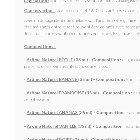
Législation :
Tous les composés sont conformes à la législa
Conservation :
stocké entre 4 et 16°C, ces arômes se conser
Avec un dosage identique quelque soit l'arôme, notre gamme a 
être mélangés entre-eux et peuvent être colorés avec notre g
Tous nos arômes sont conditionnés en flacons PET incassables,
Compositions :
-
Arôme Naturel PÊCHE
(35 ml) - Composition :
eau, mono
préparations aromatisantes, triacétine, alcool
-
Arôme Naturel BANANE
(35 ml) - Composition :
Eau, mo
-
Arôme Naturel FRAMBOISE
(35 ml) - Composition :
eau,
de potassium
-
Arôme Naturel ANANAS
(35 ml) - Composition :
Eau, mo
-
Arôme Naturel VANILLE
(35 ml) - Composition :
Eau, mo
-
Arôme Naturel POIRE
(35 ml) - Composition :
Eau, mono