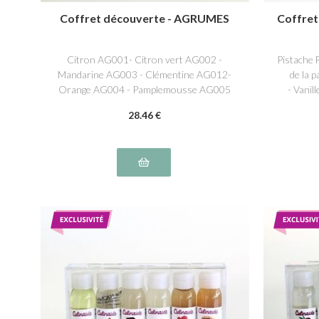
Coffret découverte - AGRUMES
Coffre
Citron AG001- Citron vert AG002 -
Pistache 
Mandarine AG003 - Clémentine AG012-
de la 
Orange AG004 - Pamplemousse AG005
- Vanil
28
.46
€