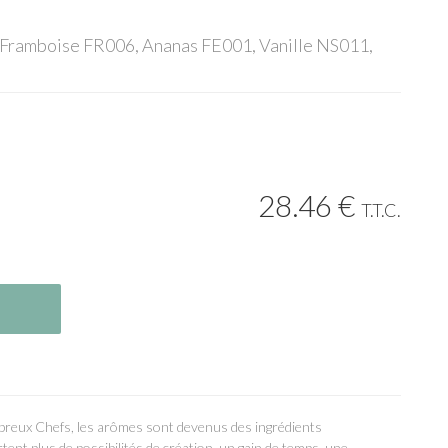
Framboise FR006, Ananas FE001, Vanille NS011,
28
.46
€
T.T.C.
breux Chefs, les arômes sont devenus des ingrédients
rtent plus de possibilités de création, un gain de temps, une