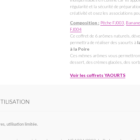
régularité et la sécurité de préparati
créativité et osez les associations pour
Composition :
Pêche FJ003
,
Banane
FJ004
Ce coffret de 6 arômes naturels, dév
permettra de réaliser des yaourts à
l
à la Poire
Ces mêmes arômes vous permettront d
dessert, des crèmes glacées, des sorbet
Voir les coffrets YAOURTS
TILISATION
s, utilisation limitée.