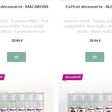
t découverte - MACARONS
Coffret découverte - A
FS005 - Framboise FR006 - Fruit
Amaretto AL008 - Curaçao AL0
passion FE003 - Citron AG001
colada AL004- Rhum AL001- R
le NS011 - Caramel beurre salé
AL006 - Whisky AL00
NS016
28
.46
€
28
.46
€