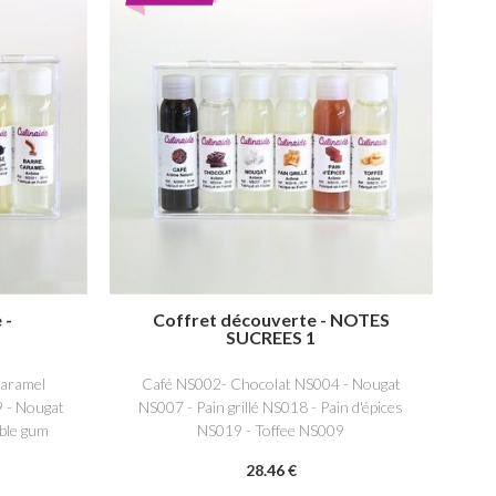
 -
Coffret découverte - NOTES
SUCREES 1
caramel
Café NS002- Chocolat NS004 - Nougat
 - Nougat
NS007 - Pain grillé NS018 - Pain d'épices
ble gum
NS019 - Toffee NS009
28
.46
€