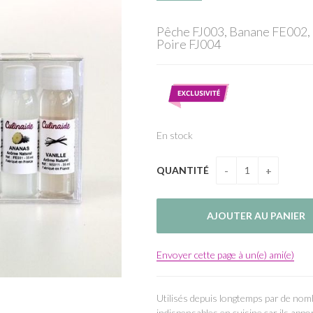
Pêche FJ003, Banane FE002, 
Poire FJ004
En stock
QUANTITÉ
Envoyer cette page à un(e) ami(e)
Utilisés depuis longtemps par de nom
indispensables en cuisine car ils appo