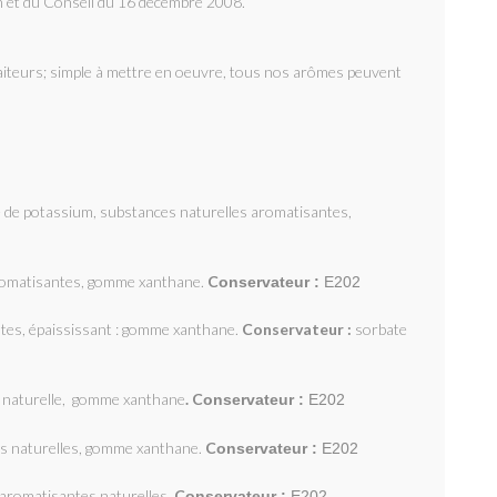
 et du Conseil du 16 décembre 2008.
traiteurs; simple à mettre en oeuvre, tous nos arômes peuvent
 de potassium, substances naturelles aromatisantes,
aromatisantes, gomme xanthane.
C
onservateur :
E202
ntes, épaississant : gomme xanthane.
Conservateur :
sorbate
e naturelle, gomme xanthane
. C
onservateur :
E202
es naturelles, gomme xanthane.
C
onservateur :
E202
aromatisantes naturelles.
C
onservateur :
E202