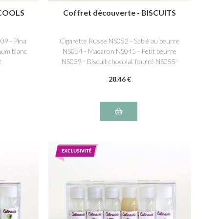
LCOOLS
Coffret découverte - BISCUITS
09 - Pina
Cigarette Russe NS052 - Sablé au beurre
hum blanc
NS054 - Macaron NS045 - Petit beurre
2
NS029 - Biscuit chocolat fourré NS055-
Biscuit Spéculos NS017
28
.46
€