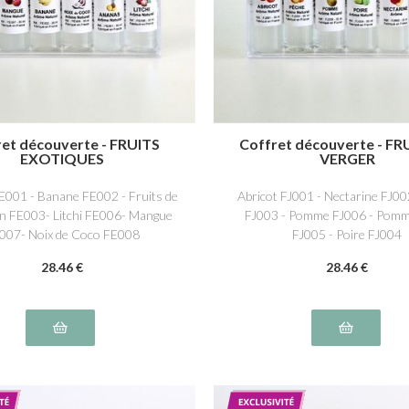
ret découverte - FRUITS
Coffret découverte - FR
EXOTIQUES
VERGER
001 - Banane FE002 - Fruits de
Abricot FJ001 - Nectarine FJ00
on FE003- Litchi FE006- Mangue
FJ003 - Pomme FJ006 - Pomm
007- Noix de Coco FE008
FJ005 - Poire FJ004
28
.46
€
28
.46
€