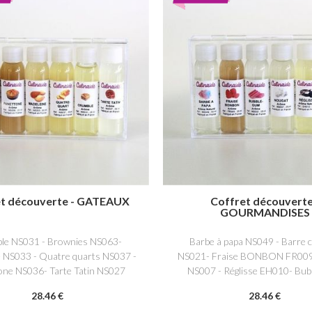
et découverte - GATEAUX
Coffret découverte
GOURMANDISES
le NS031 - Brownies NS063-
Barbe à papa NS049 - Barre 
 NS033 - Quatre quarts NS037 -
NS021- Fraise BONBON FR009
one NS036- Tarte Tatin NS027
NS007 - Réglisse EH010- Bub
NS022
28
.46
€
28
.46
€