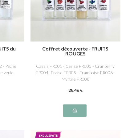
UITS du
Coffret découverte - FRUITS
ROUGES
2 - Pêche
Cassis FR001 - Cerise FR003 - Cranberry
e verte
FR004- Fraise FR005 - Framboise FR006 -
Myrtille FR008
28
.46
€