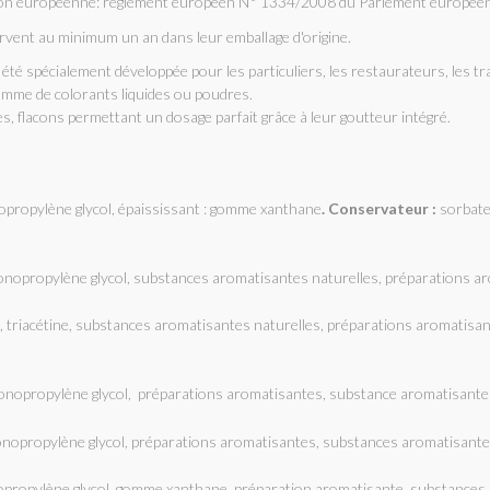
tion européenne: règlement européen N° 1334/2008 du Parlement européen
vent au minimum un an dans leur emballage d'origine.
été spécialement développée pour les particuliers, les restaurateurs, les 
amme de colorants liquides ou poudres.
 flacons permettant un dosage parfait grâce à leur goutteur intégré.
propylène glycol, épaississant : gomme xanthane
. Conservateur :
sorbate
nopropylène glycol, substances aromatisantes naturelles, préparations 
 triacétine, substances aromatisantes naturelles, préparations aromatisa
nopropylène glycol, préparations aromatisantes, substance aromatisant
nopropylène glycol, préparations aromatisantes, substances aromatisant
propylène glycol, gomme xanthane, préparation aromatisante, substances 