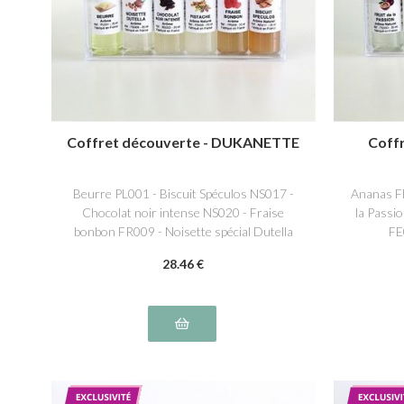
Coffret découverte - DUKANETTE
Coff
Beurre PL001 - Biscuit Spéculos NS017 -
Ananas FE
Chocolat noir intense NS020 - Fraise
la Passi
bonbon FR009 - Noisette spécial Dutella
FE
FS006 - Pistache FS005
28
.46
€