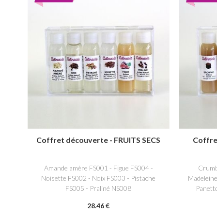
Coffret découverte - FRUITS SECS
Coffr
Amande amère FS001 - Figue FS004 -
Crumb
Noisette FS002 - Noix FS003 - Pistache
Madeleine
FS005 - Praliné NS008
Panett
28
.46
€