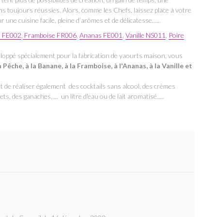
ons toujours réussies. Alors, comme les Chefs, laissez place à votre
 une cuisine facile, pleine d’arômes et de délicatesse......
 FE002
,
Framboise FR006
,
Ananas FE001
,
Vanille NS011
,
Poire
eloppé spécialement pour la fabrication de yaourts maison, vous
a Pêche, à la Banane, à la Framboise, à l'Ananas, à la Vanille et
e réaliser également des cocktails sans alcool, des crèmes
s, des ganaches,.... un litre d'eau ou de lait aromatisé.....