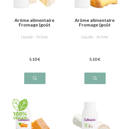
Arôme alimentaire
Arôme alimentaire
Fromage (goût
Fromage (goût
Camembert)
C***té)
Liquide - Arôme
Liquide - Arôme
5
.10
€
5
.10
€