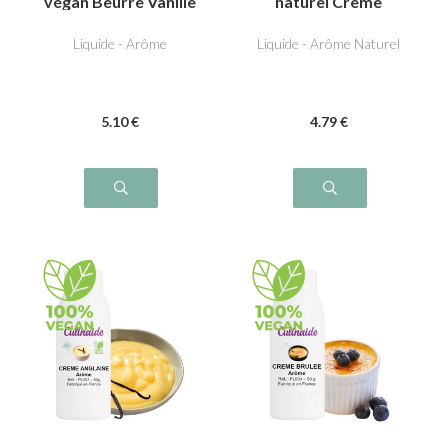
végan Beurre Vanille
naturel Crème
Liquide - Arôme
Liquide - Arôme Naturel
5
.10
€
4
.79
€