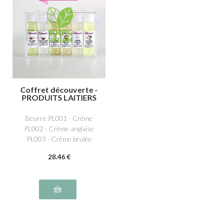
Coffret découverte -
PRODUITS LAITIERS
Beurre PL001 - Crême
PL002 - Crême anglaise
PL003 - Crême brulée
PL004 - Beurre vanille
28
.46
€
PL012 - Crème Chantilly
PL016