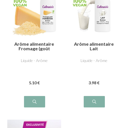
Arôme alimentaire
Arôme alimentaire
Fromage (goût
Lait
P****san)
Liquide - Arôme
Liquide - Arôme
5
.10
€
3
.98
€