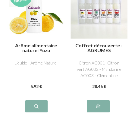
Arôme alimentaire
Coffret découverte -
naturel Yuzu
AGRUMES
Liquide - Arôme Naturel
Citron AG001- Citron
vert AG002 - Mandarine
AG003 - Clémentine
AG012- Orange AG004 -
5
.92
€
28
.46
€
Pamplemousse AG005