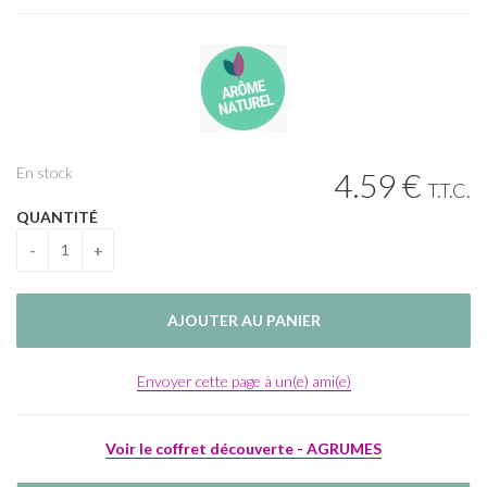
En stock
4
.59
€
T.T.C.
QUANTITÉ
Envoyer cette page à un(e) ami(e)
Voir le coffret découverte - AGRUMES