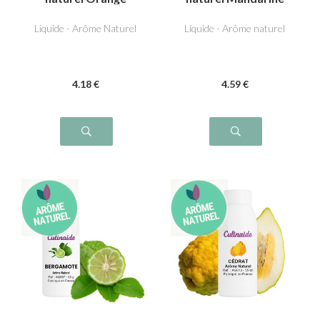
sanguine
douce
Liquide - Arôme Naturel
Liquide - Arôme naturel
4
.18
€
4
.59
€