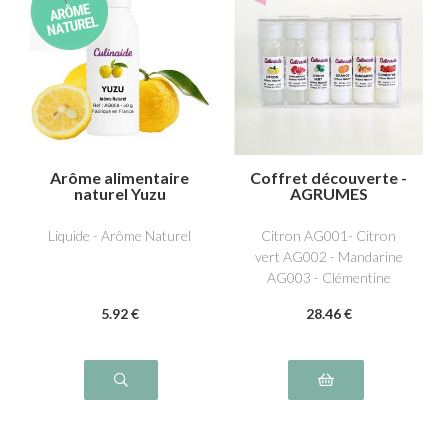
Arôme alimentaire
Coffret découverte -
naturel Yuzu
AGRUMES
Liquide - Arôme Naturel
Citron AG001- Citron
vert AG002 - Mandarine
AG003 - Clémentine
AG012- Orange AG004 -
5
.92
€
28
.46
€
Pamplemousse AG005