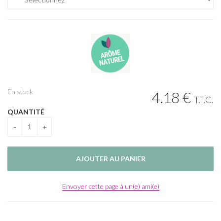
En stock
4
.18
€
T.T.C.
QUANTITÉ
Envoyer cette page à un(e) ami(e)