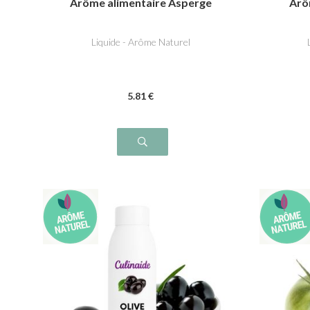
Arôme alimentaire Asperge
Arô
Liquide - Arôme Naturel
5
.81
€