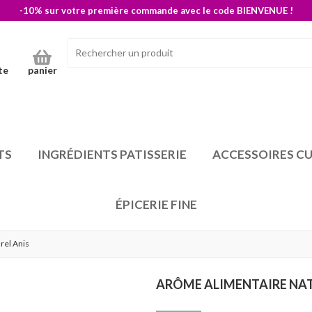
-10% sur votre première commande avec le code BIENVENUE !
te
panier
TS
INGRÉDIENTS PATISSERIE
ACCESSOIRES CU
ÉPICERIE FINE
rel Anis
ARÔME ALIMENTAIRE NAT