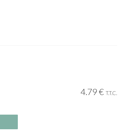
4
.79
€
T.T.C.