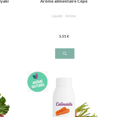
iyaki
Arôme alimentaire Cèpe
Liquide - Arôme
5
.51
€