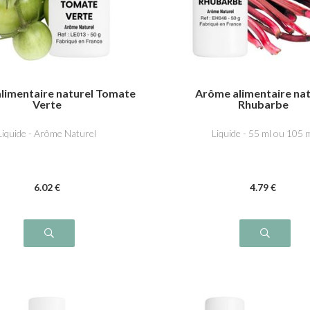
limentaire naturel Tomate
Arôme alimentaire nat
Verte
Rhubarbe
Liquide - Arôme Naturel
Liquide - 55 ml ou 105 
6
.02
€
4
.79
€