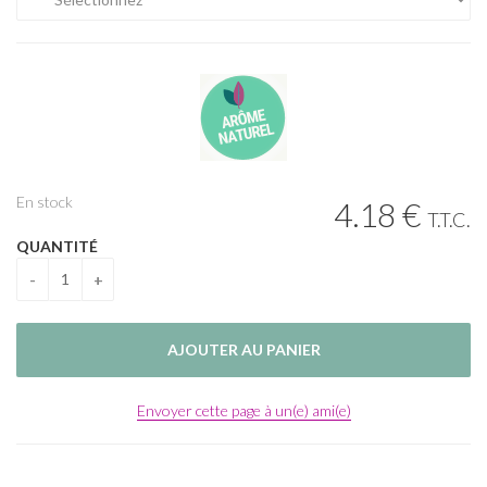
En stock
4
.18
€
T.T.C.
QUANTITÉ
Envoyer cette page à un(e) ami(e)