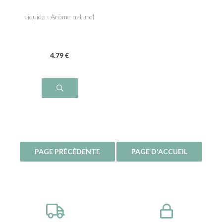
Liquide - Arôme naturel
4
.79
€