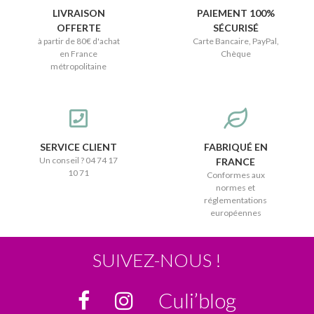
LIVRAISON
PAIEMENT 100%
OFFERTE
SÉCURISÉ
à partir de 80€ d'achat
Carte Bancaire, PayPal,
en France
Chèque
métropolitaine
SERVICE CLIENT
FABRIQUÉ EN
Un conseil ? 04 74 17
FRANCE
10 71
Conformes aux
normes et
réglementations
européennes
SUIVEZ-NOUS !
Culi’blog