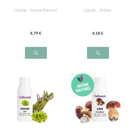
grillée
Liquide - Arôme Naturel
Liquide - Arôme
4
.79
€
4
.18
€