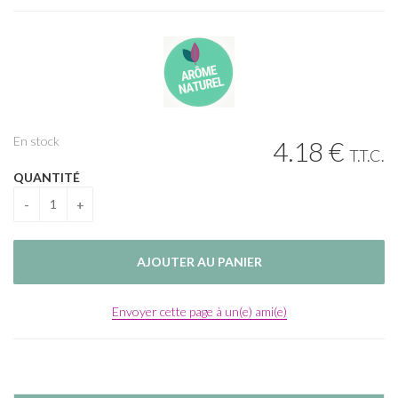
En stock
4
.18
€
T.T.C.
QUANTITÉ
Envoyer cette page à un(e) ami(e)