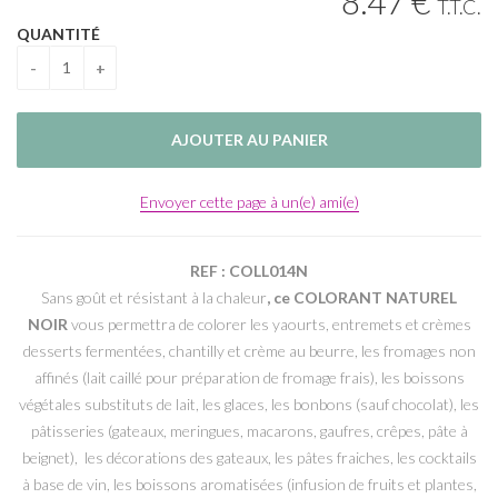
8
.47
€
T.T.C.
QUANTITÉ
Envoyer cette page à un(e) ami(e)
REF : COLL014N
Sans goût et résistant à la chaleur
, ce COLORANT NATUREL
NOIR
vous permettra de colorer les yaourts, entremets et crèmes
desserts fermentées, chantilly et crème au beurre, les fromages non
affinés (lait caillé pour préparation de fromage frais), les boissons
végétales substituts de lait, les glaces, les bonbons (sauf chocolat), les
pâtisseries (gateaux, meringues, macarons, gaufres, crêpes, pâte à
beignet), les décorations des gateaux, les pâtes fraiches, les cocktails
à base de vin, les boissons aromatisées (infusion de fruits et plantes,