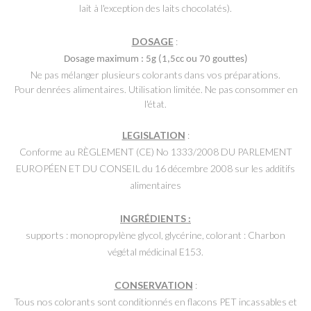
lait à l'exception des laits chocolatés).
DOSAGE
:
Dosage maximum : 5g (1,5cc ou 70 gouttes)
Ne pas mélanger plusieurs colorants dans vos préparations.
Pour denrées alimentaires. Utilisation limitée. Ne pas consommer en
l'état.
LEGISLATION
:
Conforme au RÈGLEMENT (CE) No 1333/2008 DU PARLEMENT
EUROPÉEN ET DU CONSEIL du 16 décembre 2008 sur les additifs
alimentaires
INGRÉDIENTS :
supports : monopropylène glycol, glycérine, colorant : Charbon
végétal médicinal E153.
CONSERVATION
:
Tous nos colorants sont conditionnés en flacons PET incassables et