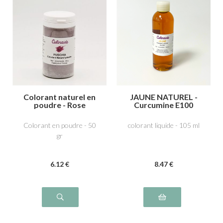
Colorant naturel en
JAUNE NATUREL -
poudre - Rose
Curcumine E100
fuchsia
Colorant en poudre - 50
colorant liquide - 105 ml
gr
6
.12
€
8
.47
€