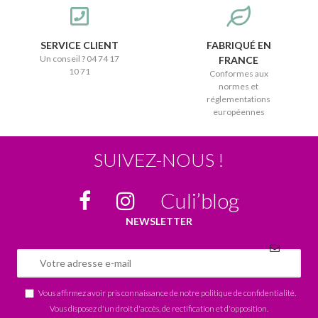
SERVICE CLIENT
FABRIQUÉ EN
Un conseil ? 04 74 17
FRANCE
10 71
Conformes aux
normes et
réglementations
européennes
SUIVEZ-NOUS !
Culi’blog
NEWSLETTER
Vous affirmez avoir pris connaissance de notre
politique de confidentialité
.
Vous disposez d'un droit d'accès, de rectification et d'opposition.