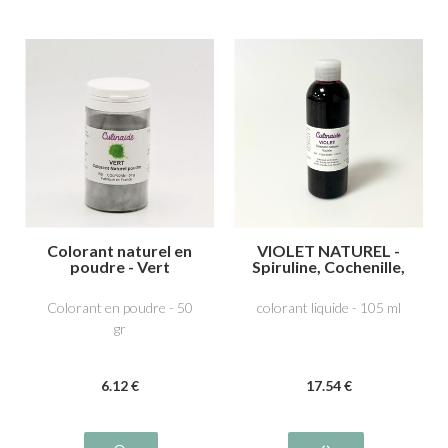
Colorant naturel en
VIOLET NATUREL -
poudre - Vert
Spiruline, Cochenille,
acide carminique
E120
Colorant en poudre - 50
colorant liquide - 105 ml
gr
6
.12
€
17
.54
€