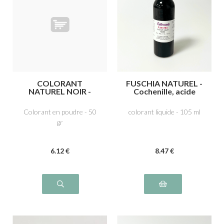
COLORANT
FUSCHIA NATUREL -
NATUREL NOIR -
Cochenille, acide
Charbon végétal
carminique E120
médicinal E153
Colorant en poudre - 50
colorant liquide - 105 ml
gr
6
.12
€
8
.47
€