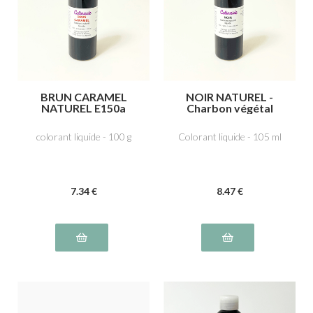
BRUN CARAMEL
NOIR NATUREL -
NATUREL E150a
Charbon végétal
médicinal E153
colorant liquide - 100 g
Colorant liquide - 105 ml
7
.34
€
8
.47
€