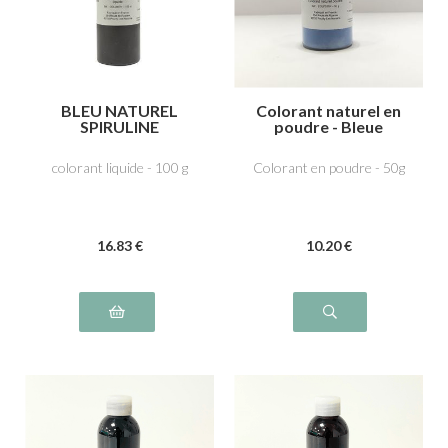
BLEU NATUREL
Colorant naturel en
SPIRULINE
poudre - Bleue
Spiruline
colorant liquide - 100 g
Colorant en poudre - 50g
16
.83
€
10
.20
€