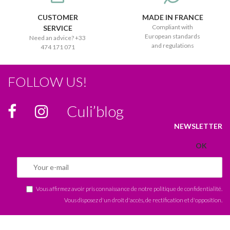
CUSTOMER
MADE IN FRANCE
Compliant with
SERVICE
European standards
Need an advice? +33
and regulations
474 171 071
FOLLOW US!
Culi’blog
NEWSLETTER
Vous affirmez avoir pris connaissance de notre
politique de confidentialité
.
Vous disposez d'un droit d'accès, de rectification et d'opposition.