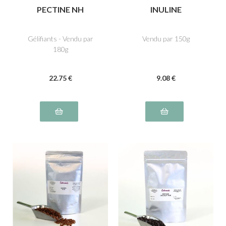
PECTINE NH
INULINE
Gélifiants - Vendu par
Vendu par 150g
180g
22
.75
€
9
.08
€