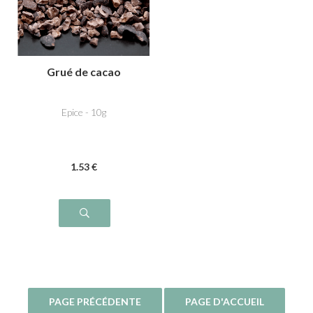
Grué de cacao
Epice - 10g
1
.53
€