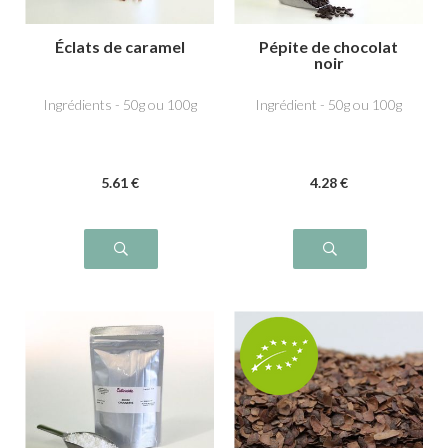
Éclats de caramel
Pépite de chocolat
noir
Ingrédients - 50g ou 100g
Ingrédient - 50g ou 100g
5
.61
€
4
.28
€