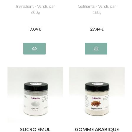
Ingrédient - Vendu par
Gélifiants - Vendu par
600g
180g
7
.04
€
27
.44
€
SUCRO EMUL
GOMME ARABIQUE