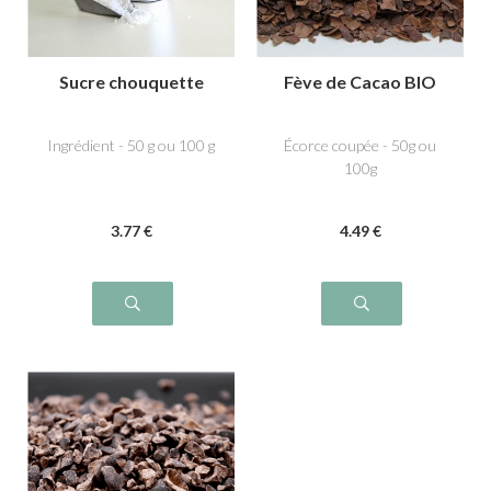
Sucre chouquette
Fève de Cacao BIO
Ingrédient - 50 g ou 100 g
Écorce coupée - 50g ou
100g
3
.77
€
4
.49
€