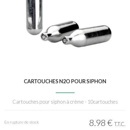
CARTOUCHES N2O POUR SIPHON
Cartouches pour siphon à crème - 10cartouches
8
.98
€
En rupture de stock
T.T.C.