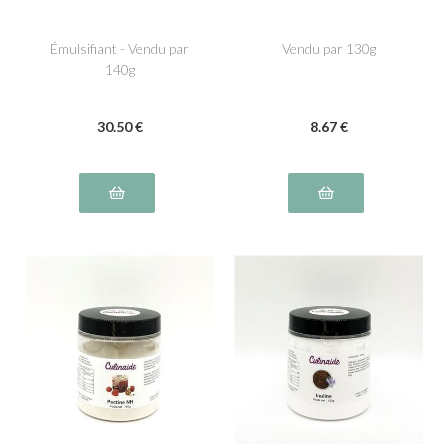
Émulsifiant - Vendu par
Vendu par 130g
140g
30
.50
€
8
.67
€