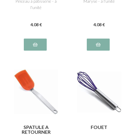
Pinceau à pâtisserie - à
Maryse - à l'unité
l'unité
4
.08
€
4
.08
€
SPATULE A
FOUET
RETOURNER