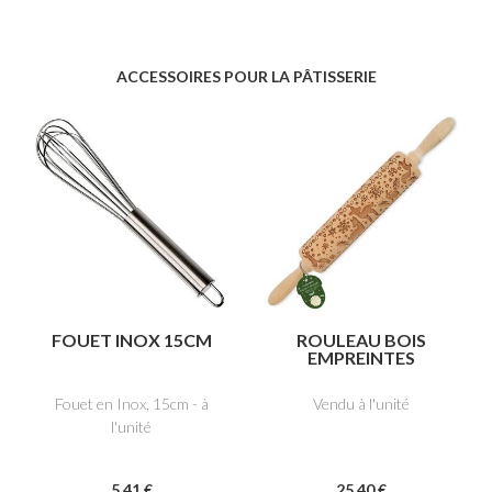
ACCESSOIRES POUR LA PÂTISSERIE
FOUET INOX 15CM
ROULEAU BOIS
EMPREINTES
"FORÊT
ENCHANTÉE"
Fouet en Inox, 15cm - à
Vendu à l'unité
l'unité
5
.41
€
25
.40
€