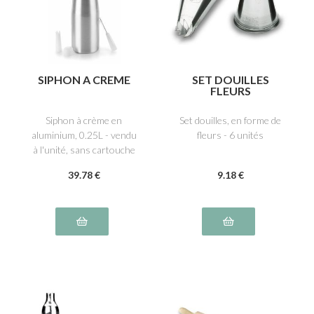
SIPHON A CREME
SET DOUILLES
FLEURS
Siphon à crème en
Set douilles, en forme de
aluminium, 0.25L - vendu
fleurs - 6 unités
à l'unité, sans cartouche
39
.78
€
9
.18
€