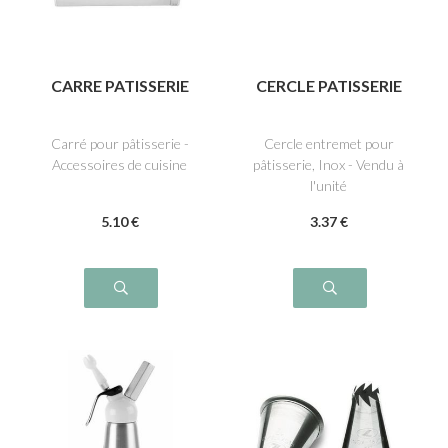
CARRE PATISSERIE
CERCLE PATISSERIE
Carré pour pâtisserie -
Cercle entremet pour
Accessoires de cuisine
pâtisserie, Inox - Vendu à
l'unité
5
.10
€
3
.37
€