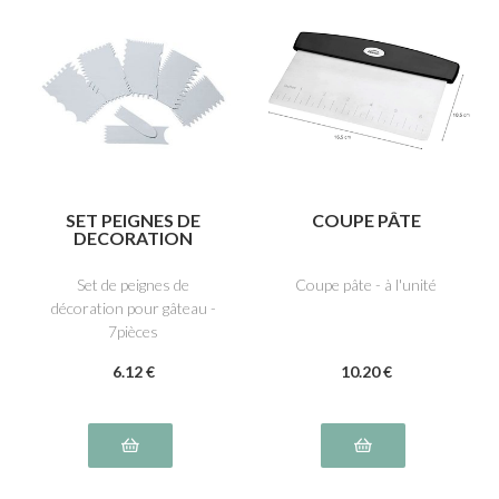
SET PEIGNES DE
COUPE PÂTE
DECORATION
Set de peignes de
Coupe pâte - à l'unité
décoration pour gâteau -
7pièces
6
.12
€
10
.20
€