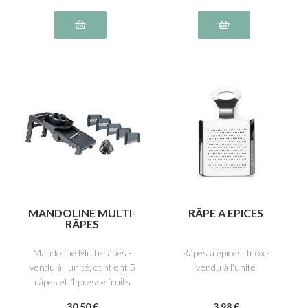
MANDOLINE MULTI-
RÂPE A EPICES
RÂPES
Mandoline Multi-râpes -
Râpes à épices, Inox -
vendu à l'unité, contient 5
vendu à l'unité
râpes et 1 presse fruits
30
.50
€
3
.98
€