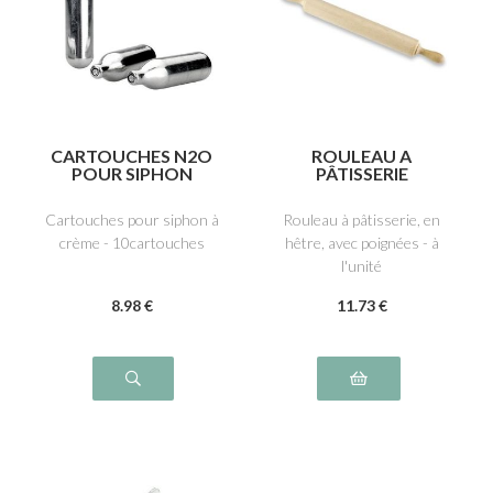
CARTOUCHES N2O
ROULEAU A
POUR SIPHON
PÂTISSERIE
Cartouches pour siphon à
Rouleau à pâtisserie, en
crème - 10cartouches
hêtre, avec poignées - à
l'unité
8
.98
€
11
.73
€