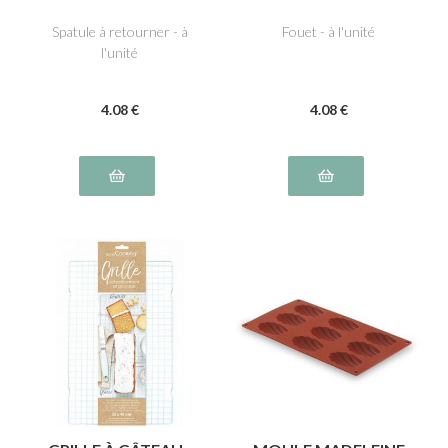
Spatule à retourner - à
Fouet - à l'unité
l'unité
4
.08
€
4
.08
€