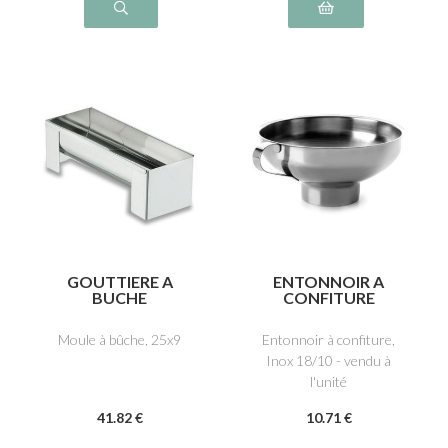
GOUTTIERE A
ENTONNOIR A
BUCHE
CONFITURE
Moule à bûche, 25x9
Entonnoir à confiture,
Inox 18/10 - vendu à
l'unité
41
.82
€
10
.71
€