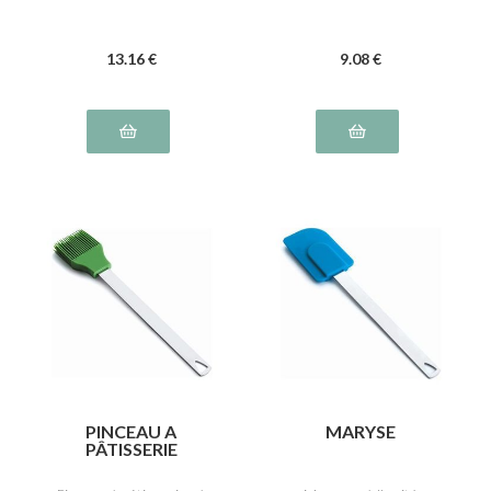
13
.16
€
9
.08
€
PINCEAU A
MARYSE
PÂTISSERIE