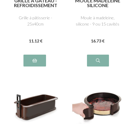
GRILLE À GÂTEAU -
MOULE MADELEINE
REFROIDISSEMENT
SILICONE
ET GLAÇAGE
Grille à pâtisserie -
Moule à madeleine,
25x40cm
silicone - 9 ou 15 cavités
11
.12
€
16
.73
€