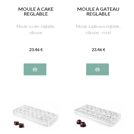
MOULE A CAKE
MOULE A GATEAU
REGLABLE
REGLABLE
Moule à cake réglable,
Moule à gâteaux réglable,
silicone
silicone - rond
23
.46
€
23
.46
€