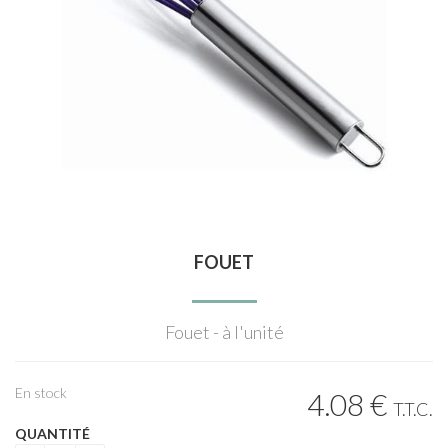
FOUET
Fouet - à l'unité
En stock
4
.08
€
T.T.C.
QUANTITÉ