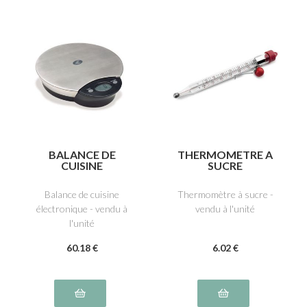
BALANCE DE
THERMOMETRE A
CUISINE
SUCRE
ELECTRONIQUE
Balance de cuisine
Thermomètre à sucre -
électronique - vendu à
vendu à l'unité
l'unité
60
.18
€
6
.02
€