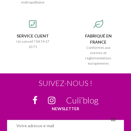
métropolitaine
SERVICE CLIENT
FABRIQUÉ EN
Un conseil ? 04 74 17
FRANCE
10 71
Conformes aux
normes et
réglementations
européennes
SUIVEZ-NOUS !
Culi’blog
NEWSLETTER