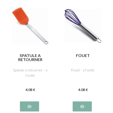
SPATULE A
FOUET
RETOURNER
Spatule à retourner - à
Fouet - à l'unité
l'unité
4
.08
€
4
.08
€