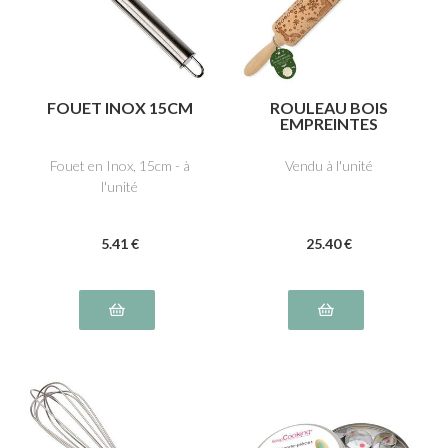
FOUET INOX 15CM
ROULEAU BOIS
EMPREINTES
"FORÊT
ENCHANTÉE"
Fouet en Inox, 15cm - à
Vendu à l'unité
l'unité
5
.41
€
25
.40
€