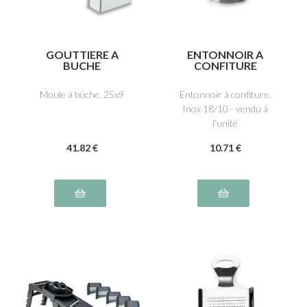
GOUTTIERE A
ENTONNOIR A
BUCHE
CONFITURE
Moule à bûche, 25x9
Entonnoir à confiture,
Inox 18/10 - vendu à
l'unité
41
.82
€
10
.71
€