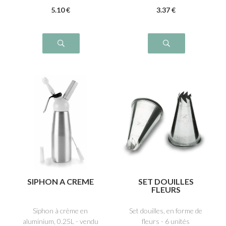
5
.10
€
3
.37
€
SIPHON A CREME
SET DOUILLES
FLEURS
Siphon à crème en
Set douilles, en forme de
aluminium, 0.25L - vendu
fleurs - 6 unités