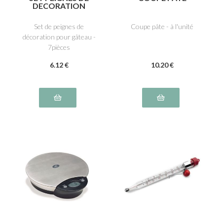
DECORATION
Set de peignes de
Coupe pâte - à l'unité
décoration pour gâteau -
7pièces
6
.12
€
10
.20
€