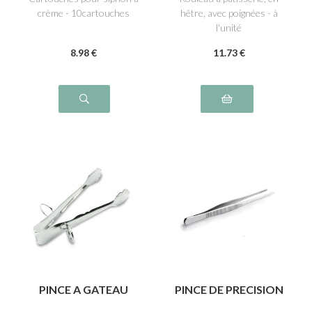
crème - 10cartouches
hêtre, avec poignées - à
l'unité
8
.98
€
11
.73
€
PINCE A GATEAU
PINCE DE PRECISION