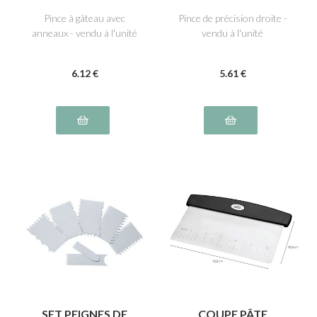
Pince à gâteau avec
Pince de précision droite -
anneaux - vendu à l'unité
vendu à l'unité
6
.12
€
5
.61
€
SET PEIGNES DE
COUPE PÂTE