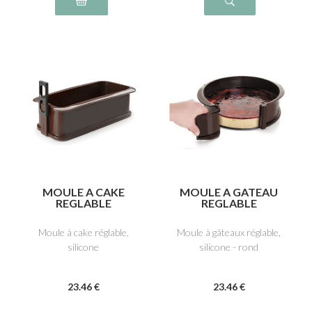
MOULE A CAKE
MOULE A GATEAU
REGLABLE
REGLABLE
Moule à cake réglable,
Moule à gâteaux réglable,
silicone
silicone - rond
23
.46
€
23
.46
€