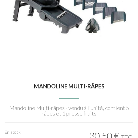
MANDOLINE MULTI-RÂPES
Mandoline Multi-râpes - vendu à l'unité, contient 5
râpes et 1 presse fruits
En stock
30
.50
€
T.T.C.