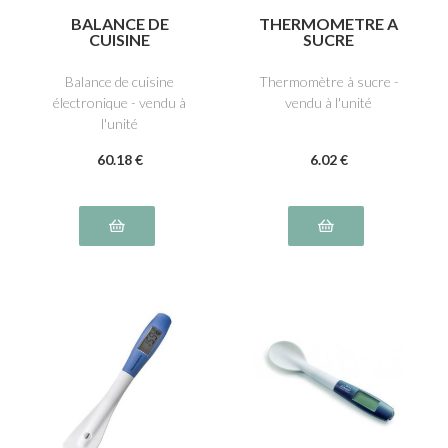
BALANCE DE
THERMOMETRE A
CUISINE
SUCRE
ELECTRONIQUE
Balance de cuisine
Thermomètre à sucre -
électronique - vendu à
vendu à l'unité
l'unité
60
.18
€
6
.02
€