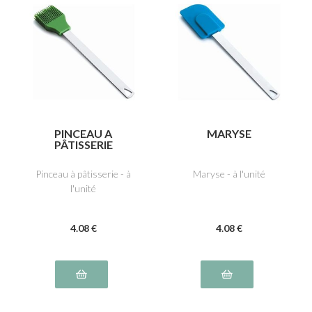
PINCEAU A
MARYSE
PÂTISSERIE
Pinceau à pâtisserie - à
Maryse - à l'unité
l'unité
4
.08
€
4
.08
€