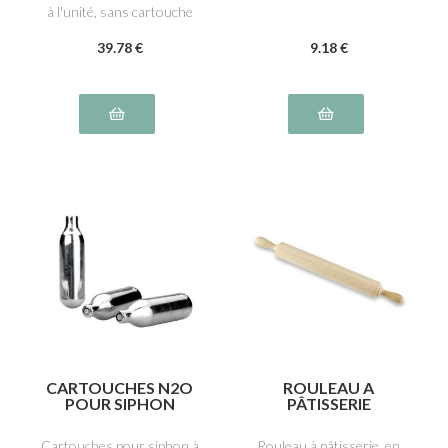
à l'unité, sans cartouche
39
.78
€
9
.18
€
CARTOUCHES N2O
ROULEAU A
POUR SIPHON
PÂTISSERIE
Cartouches pour siphon à
Rouleau à pâtisserie, en