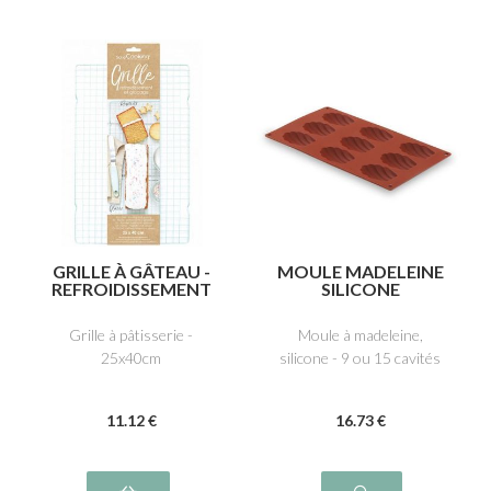
GRILLE À GÂTEAU -
MOULE MADELEINE
REFROIDISSEMENT
SILICONE
ET GLAÇAGE
Grille à pâtisserie -
Moule à madeleine,
25x40cm
silicone - 9 ou 15 cavités
11
.12
€
16
.73
€