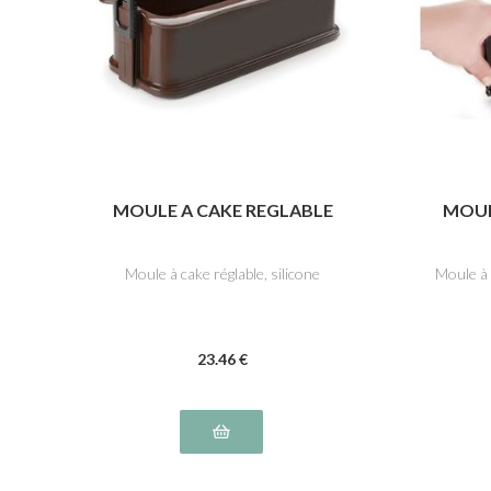
MOULE A CAKE REGLABLE
MOUL
Moule à cake réglable, silicone
Moule à 
23
.46
€