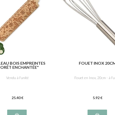
EAU BOIS EMPREINTES
FOUET INOX 20C
FORÊT ENCHANTÉE"
Vendu à l'unité
Fouet en Inox, 20cm - à l'u
25
.40
€
5
.92
€