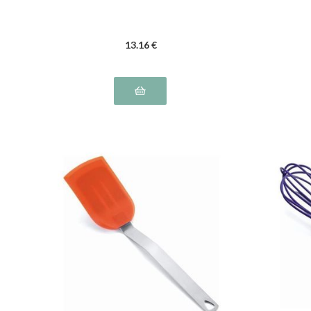
13
.16
€