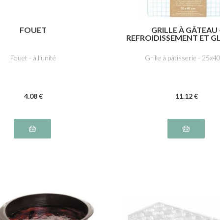
FOUET
GRILLE À GÂTEAU 
REFROIDISSEMENT ET G
Fouet - à l'unité
Grille à pâtisserie - 25x
4
.08
€
11
.12
€