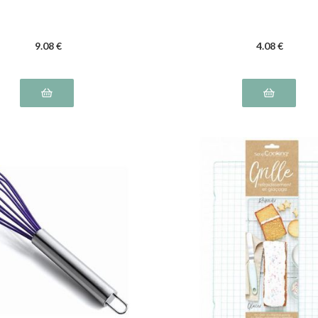
9
.08
€
4
.08
€