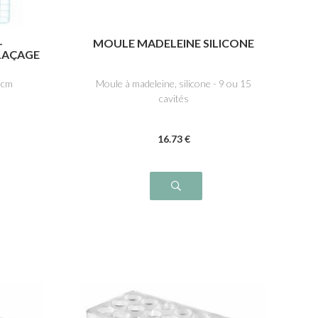
-
MOULE MADELEINE SILICONE
LAÇAGE
40cm
Moule à madeleine, silicone - 9 ou 15
cavités
16
.73
€