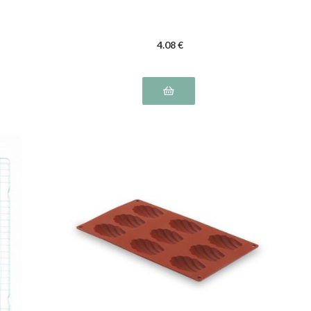
4
.08
€