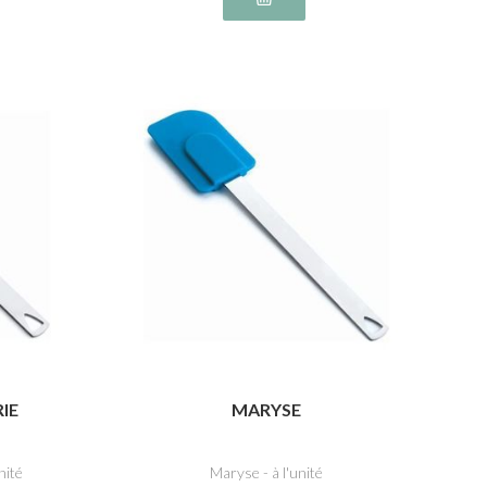
RIE
MARYSE
nité
Maryse - à l'unité