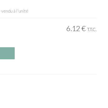
 vendu à l'unité
6
.12
€
T.T.C.