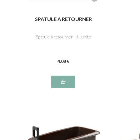
SPATULE A RETOURNER
Spatule à retourner - à l'unité
4
.08
€