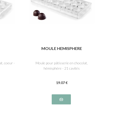
MOULE HEMISPHERE
t, coeur -
Moule pour pâtisserie en chocolat,
hémisphère - 21 cavités
19
.07
€