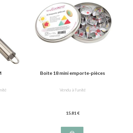
M
Boite 18 mini emporte-pièces
nité
Vendu à l'unité
15
.81
€