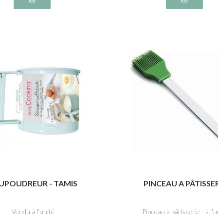
UPOUDREUR - TAMIS
PINCEAU A PÂTISSE
Vendu à l'unité
Pinceau à pâtisserie - à l'u