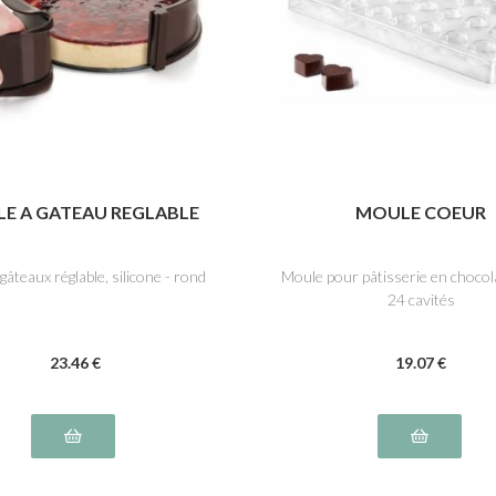
E A GATEAU REGLABLE
MOULE COEUR
gâteaux réglable, silicone - rond
Moule pour pâtisserie en chocola
24 cavités
23
.46
€
19
.07
€