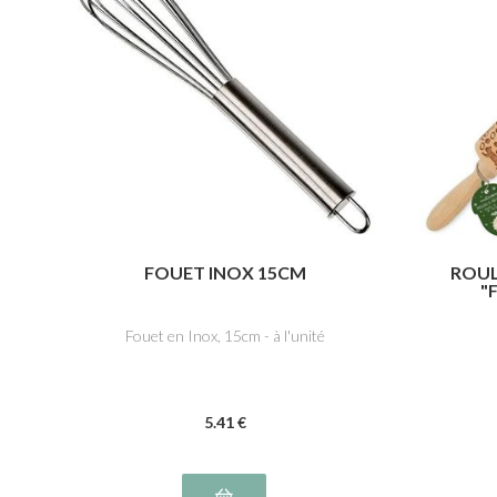
FOUET INOX 15CM
ROUL
"
Fouet en Inox, 15cm - à l'unité
5
.41
€