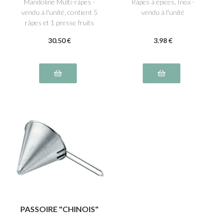
Mandoline Multi-râpes -
Râpes à épices, Inox -
vendu à l'unité, contient 5
vendu à l'unité
râpes et 1 presse fruits
30
.50
€
3
.98
€
PASSOIRE "CHINOIS"