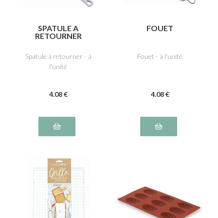
SPATULE A
FOUET
RETOURNER
Spatule à retourner - à
Fouet - à l'unité
l'unité
4
.08
€
4
.08
€