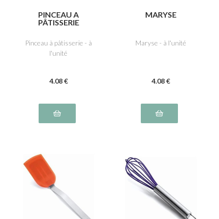
PINCEAU A
MARYSE
PÂTISSERIE
Pinceau à pâtisserie - à
Maryse - à l'unité
l'unité
4
.08
€
4
.08
€