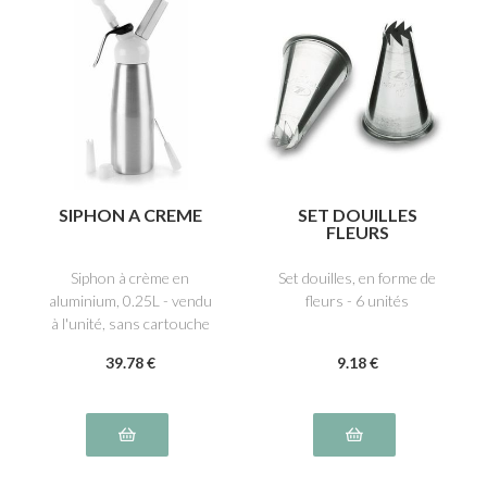
SIPHON A CREME
SET DOUILLES
FLEURS
Siphon à crème en
Set douilles, en forme de
aluminium, 0.25L - vendu
fleurs - 6 unités
à l'unité, sans cartouche
39
.78
€
9
.18
€