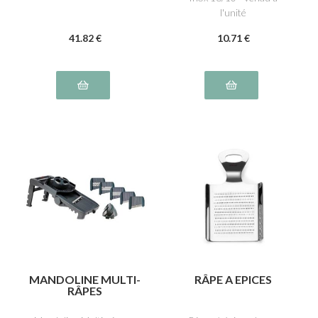
l'unité
41
.82
€
10
.71
€
MANDOLINE MULTI-
RÂPE A EPICES
RÂPES