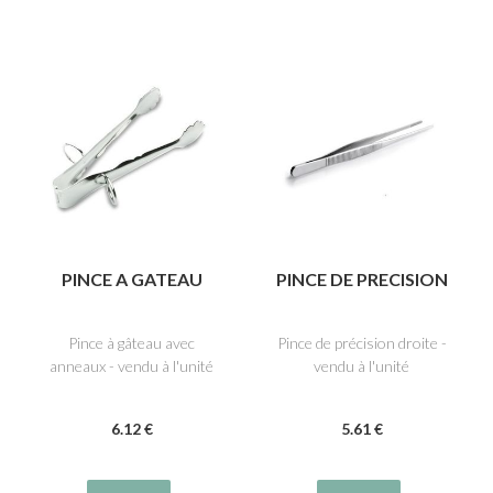
PINCE A GATEAU
PINCE DE PRECISION
Pince à gâteau avec
Pince de précision droite -
anneaux - vendu à l'unité
vendu à l'unité
6
.12
€
5
.61
€