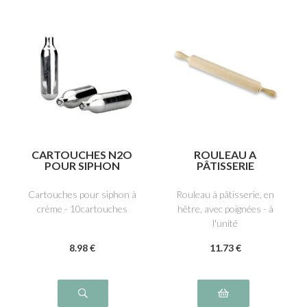
CARTOUCHES N2O
ROULEAU A
POUR SIPHON
PÂTISSERIE
Cartouches pour siphon à
Rouleau à pâtisserie, en
crème - 10cartouches
hêtre, avec poignées - à
l'unité
8
.98
€
11
.73
€