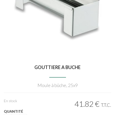
GOUTTIERE A BUCHE
Moule à bûche, 25x9
En stock
41
.82
€
T.T.C.
QUANTITÉ