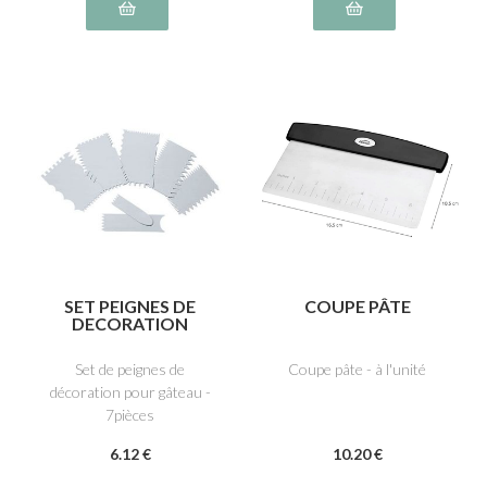
SET PEIGNES DE
COUPE PÂTE
DECORATION
Set de peignes de
Coupe pâte - à l'unité
décoration pour gâteau -
7pièces
6
.12
€
10
.20
€