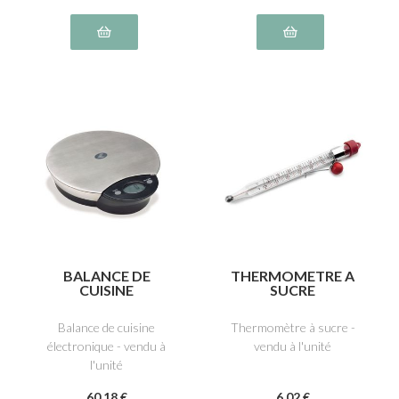
BALANCE DE
THERMOMETRE A
CUISINE
SUCRE
ELECTRONIQUE
Balance de cuisine
Thermomètre à sucre -
électronique - vendu à
vendu à l'unité
l'unité
60
.18
€
6
.02
€