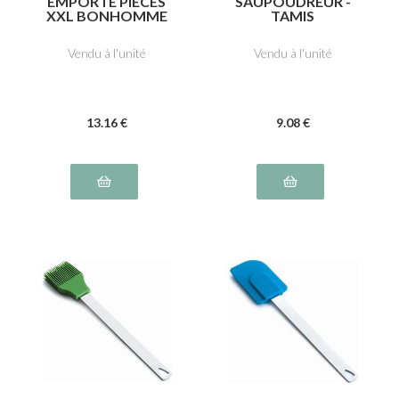
EMPORTE PIÈCES
SAUPOUDREUR -
XXL BONHOMME
TAMIS
EN PAIN D'ÉPICES
Vendu à l'unité
Vendu à l'unité
13
.16
€
9
.08
€