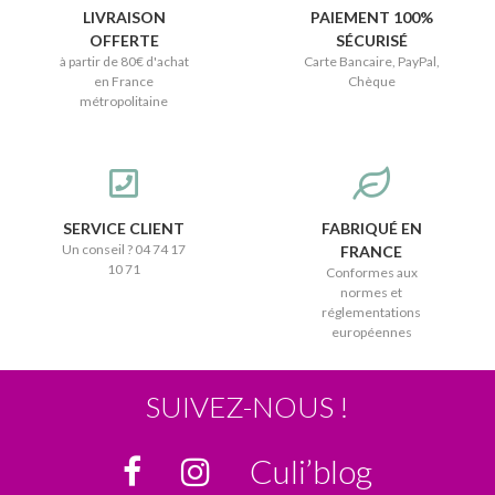
LIVRAISON
PAIEMENT 100%
OFFERTE
SÉCURISÉ
à partir de 80€ d'achat
Carte Bancaire, PayPal,
en France
Chèque
métropolitaine
SERVICE CLIENT
FABRIQUÉ EN
Un conseil ? 04 74 17
FRANCE
10 71
Conformes aux
normes et
réglementations
européennes
SUIVEZ-NOUS !
Culi’blog