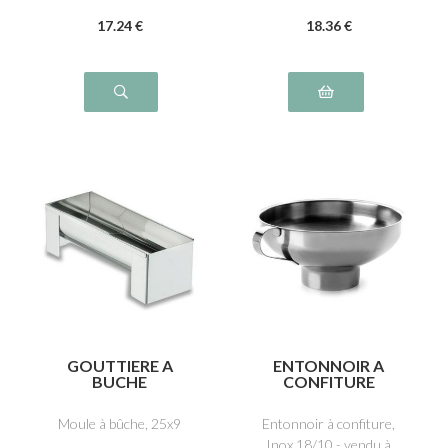
17
.24
€
18
.36
€
GOUTTIERE A
ENTONNOIR A
BUCHE
CONFITURE
Moule à bûche, 25x9
Entonnoir à confiture,
Inox 18/10 - vendu à