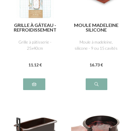
GRILLE À GÂTEAU -
MOULE MADELEINE
REFROIDISSEMENT
SILICONE
ET GLAÇAGE
Grille à pâtisserie -
Moule à madeleine,
25x40cm
silicone - 9 ou 15 cavités
11
.12
€
16
.73
€