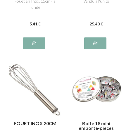
Fouet en Inox, 15cm - à
Vendu à l'unité
l'unité
5
.41
€
25
.40
€
FOUET INOX 20CM
Boite 18 mini
emporte-pièces