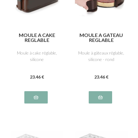
MOULE A CAKE
MOULE A GATEAU
REGLABLE
REGLABLE
Moule à cake réglable,
Moule à gâteaux réglable,
silicone
silicone - rond
23
.46
€
23
.46
€