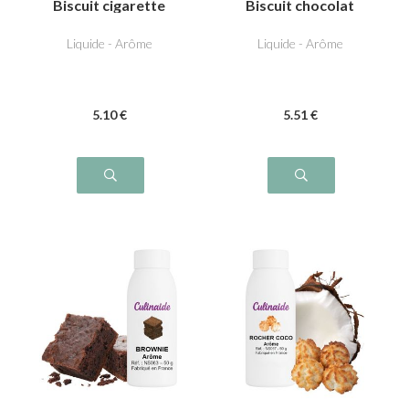
Biscuit cigarette
Biscuit chocolat
russe
fourré
Liquide - Arôme
Liquide - Arôme
5
.10
€
5
.51
€