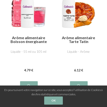
Arôme alimentaire
Arôme alimentaire
Boisson énergisante
Tarte Tatin
Liquide - 55 ml ou 105 ml
Liquide - Arôme
4
.79
€
6
.12
€
En poursuivant votre navigation sur ce site, vous acceptez l'utilisation de Cookies à
des fins statistiques et commerciales.
OK