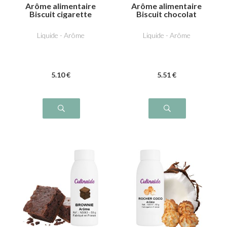
Arôme alimentaire
Arôme alimentaire
Biscuit cigarette
Biscuit chocolat
russe
fourré
Liquide - Arôme
Liquide - Arôme
5
.10
€
5
.51
€