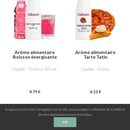
Arôme alimentaire
Arôme alimentaire
Boisson énergisante
Tarte Tatin
Liquide - 55 ml ou 105 ml
Liquide - Arôme
4
.79
€
6
.12
€
En poursuivant votre navigation sur ce site, vous acceptez l'utilisation de Cookies à
des fins statistiques et commerciales.
OK