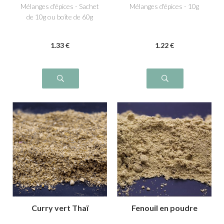
Mélanges d'épices - Sachet
Mélanges d'épices - 10g
de 10g ou boîte de 60g
1
.33
€
1
.22
€
Curry vert Thaï
Fenouil en poudre