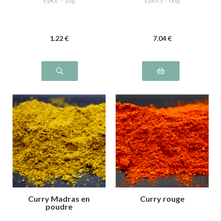
1
.22
€
7
.04
€
Curry Madras en
Curry rouge
poudre