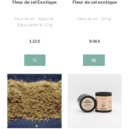
Fleur de sel Exotique
Fleur de sel exotique
Fleur de sel - Sachet de
Fleur de sel - 125 gr
10g ou boîte de 125g
1
.22
€
8
.06
€