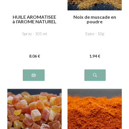
HUILE AROMATISEE
Noix de muscade en
à l'AROME NATUREL
poudre
TRUFFE
Spray - 105 ml
Epice - 10g
8
.06
€
1
.94
€