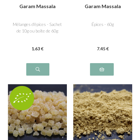
Garam Massala
Garam Massala
Mélanges d'épices - Sachet
Épices - 60g
de 10g ou boîte de 60g
1
.63
€
7
.45
€