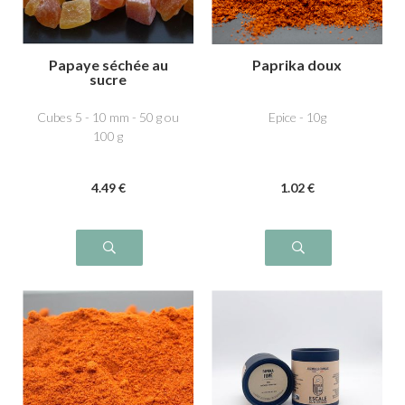
Papaye séchée au
Paprika doux
sucre
Cubes 5 - 10 mm - 50 g ou
Epice - 10g
100 g
4
.49
€
1
.02
€