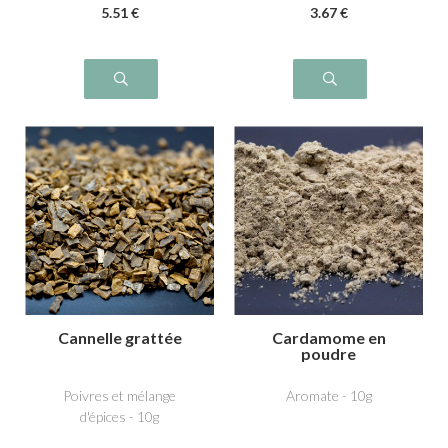
5
.51
€
3
.67
€
Cannelle grattée
Cardamome en
poudre
Poivres et mélange
Aromate - 10g
d'épices - 10g