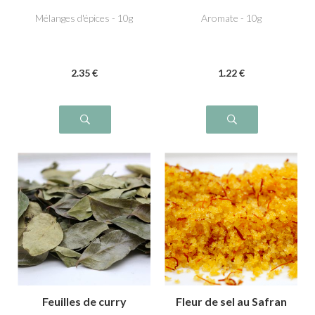
Mélanges d'épices - 10g
Aromate - 10g
2
.35
€
1
.22
€
Feuilles de curry
Fleur de sel au Safran