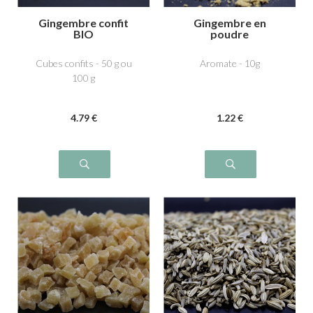
Gingembre confit
Gingembre en
BIO
poudre
Cubes confits - 50 g ou
Aromate - 10g
100 g
4
.79
€
1
.22
€