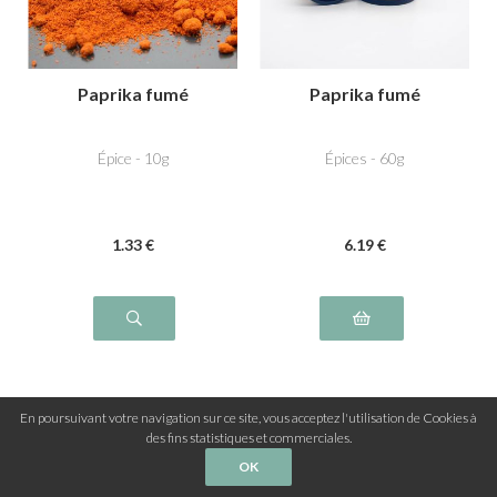
Paprika fumé
Paprika fumé
Épice - 10g
Épices - 60g
1
.33
€
6
.19
€
En poursuivant votre navigation sur ce site, vous acceptez l'utilisation de Cookies à
1
2
des fins statistiques et commerciales.
OK