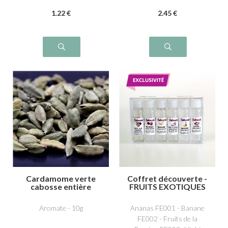
1
.22
€
2
.45
€
Cardamome verte
Coffret découverte -
cabosse entière
FRUITS EXOTIQUES
Aromate - 10g
Ananas FE001 - Banane
FE002 - Fruits de la