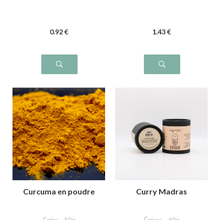
0
.92
€
1
.43
€
Curcuma en poudre
Curry Madras
Epice - 10g
Épices - 60g