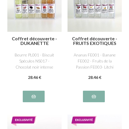
Coffret découverte -
Coffret découverte -
DUKANETTE
FRUITS EXOTIQUES
Beurre PL001 - Biscuit
Ananas FE001 - Banane
Spéculos NS017 -
FE002 - Fruits de la
Chocolat noir intense
Passion FE003- Litchi
NS020 - Fraise bonbon
FE006- Mangue FE007-
28
.46
€
28
.46
€
FR009 - Noisette spécial
Noix de Coco FE008
Dutella FS006 - Pistache
FS005