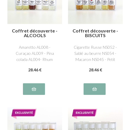
Coffret découverte -
Coffret découverte -
ALCOOLS
BISCUITS
Amaretto AL008 -
Cigarette Russe NS052 -
Curaçao AL009 - Pina
Sablé au beurre NS054 -
colada AL004- Rhum
Macaron NS045 - Petit
AL001- Rhum blanc
beurre NS029 - Biscuit
28
.46
€
28
.46
€
AL006 - Whisky AL002
chocolat fourré NS055-
Biscuit Spéculos NS017