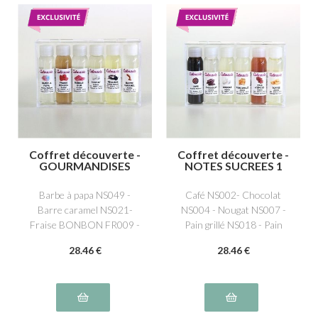
Coffret découverte -
Coffret découverte -
GOURMANDISES
NOTES SUCREES 1
Barbe à papa NS049 -
Café NS002- Chocolat
Barre caramel NS021-
NS004 - Nougat NS007 -
Fraise BONBON FR009 -
Pain grillé NS018 - Pain
Nougat NS007 - Réglisse
d'épices NS019 - Toffee
28
.46
€
28
.46
€
EH010- Bubble gum
NS009
NS022