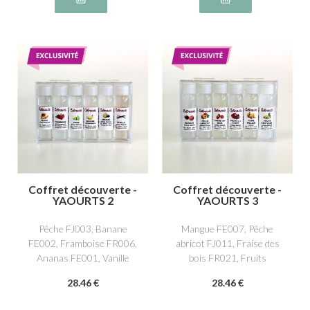
Coffret découverte -
Coffret découverte -
YAOURTS 2
YAOURTS 3
Pêche FJ003, Banane
Mangue FE007, Pêche
FE002, Framboise FR006,
abricot FJ011, Fraise des
Ananas FE001, Vanille
bois FR021, Fruits
NS011, Poire FJ004
exotiques FE011, Fruits
28
.46
€
28
.46
€
de la forêt FR014, Poire
William FJ017