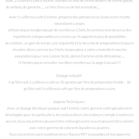
Avec 2 cuillères à café d'arôme, réalisez un litre de crême dessert, de crême glacée,
de sorbets, de ganache,.... un litre d'eau ou de lait aromatisé.....
Avec 5 cuillères à café d'arôme, préparez des patisseries ou toute autre recette
nécessitant cuisson.
Utilisés depuis longtemps par de nombreux Chefs, les arômes sont devenus des
ingrédients indispensables en cuisine car ils apportent plus de possibilités
de création, un gain de temps, une régularité et la sécurité de préparations toujours
réussies.
Alors, comme les Chefs, l
aissez place à votre créativité et osez les
associations pour une cuisine facile, pleine d’arômes et de délicatesse......
N'hésitez pas à consulter nos idées recettes sur la page d'accueil !!!
Dosage indicatif :
4 gr/litre soit 2 cuillères à café ou 50 gouttes par litre de préparation froide - 10
gr/litre soit 5 cuillères à café par litre de préparation à cuire.
Aspects Techniques :
Avec un dosage identique quelque soit l'arôme, notre gamme a été spécialement
développée pour les particuliers, les restaurateurs, les traiteurs; simple à mettre en
oeuvre, tous nos arômes peuvent être mélangés entre-eux et peuvent être colorés
avec notre gamme de colorants liquides ou poudres.
Tous nos arômes sont conditionnés en flacons PET incassables et transparents