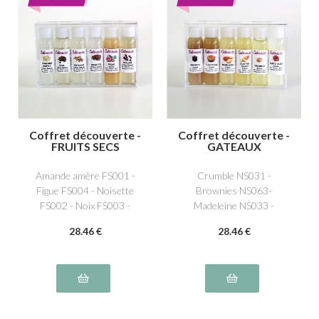
Coffret découverte -
Coffret découverte -
FRUITS SECS
GATEAUX
Amande amère FS001 -
Crumble NS031 -
Figue FS004 - Noisette
Brownies NS063-
FS002 - Noix FS003 -
Madeleine NS033 -
Pistache FS005 - Praliné
Quatre quarts NS037 -
28
.46
€
28
.46
€
NS008
Panettone NS036- Tarte
Tatin NS027