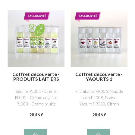
Coffret découverte -
Coffret découverte -
PRODUITS LAITIERS
YAOURTS 1
Beurre PL001 - Crême
Framboise FR006, Noix de
PL002 - Crême anglaise
coco FE008, Fraise
PL003 - Crême brulée
Yaourt FR030, Citron
PL004 - Beurre vanille
AG001, Abricot FJ001,
28
.46
€
28
.46
€
PL012 - Crème Chantilly
Pêche de vigne FJ016
PL016