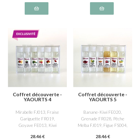
Coffret découverte -
Coffret découverte -
YAOURTS 4
YAOURTS 5
Mirabelle FJ013, Fraise
Banane-Kiwi FE020,
Gariguette FR019,
Grenade FR028, Pêche
Goyave FE013, Kiwi
Melba FJ019, Figue FS004,
FE005, Nectarine FJ002,
Yuzu AG008, Fraise-
28
.46
€
28
.46
€
Cerise Amarena FR022
Rhubarbe FR032