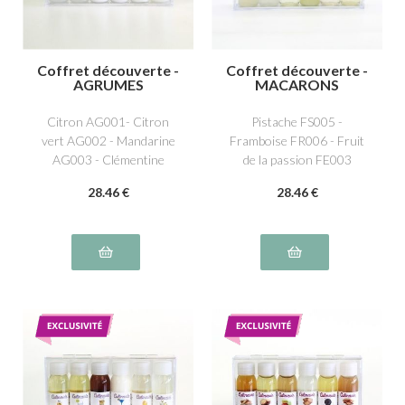
Coffret découverte -
Coffret découverte -
AGRUMES
MACARONS
Citron AG001- Citron
Pistache FS005 -
vert AG002 - Mandarine
Framboise FR006 - Fruit
AG003 - Clémentine
de la passion FE003
AG012- Orange AG004 -
- Citron AG001 - Vanille
28
.46
€
28
.46
€
Pamplemousse AG005
NS011 - Caramel beurre
salé NS016