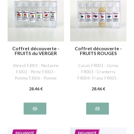
Coffret découverte -
Coffret découverte -
FRUITS du VERGER
FRUITS ROUGES
Abricot FJ001 - Nectarine
Cassis FR001 - Cerise
FJ002 - Pêche FJ003 -
FR003 - Cranberry
Pomme FJ006 - Pomme
FR004- Fraise FR005 -
verte FJ005 - Poire FJ004
Framboise FR006 -
28
.46
€
28
.46
€
Myrtille FR008