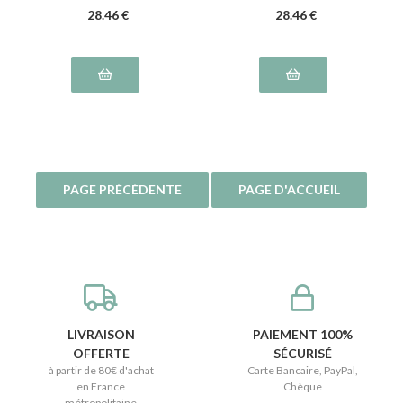
NF005 - Rose NF008 -
Rhum AL001- Vanille
28
.46
€
28
.46
€
Violette NF009
NS011
LIVRAISON
PAIEMENT 100%
OFFERTE
SÉCURISÉ
à partir de 80€ d'achat
Carte Bancaire, PayPal,
en France
Chèque
métropolitaine