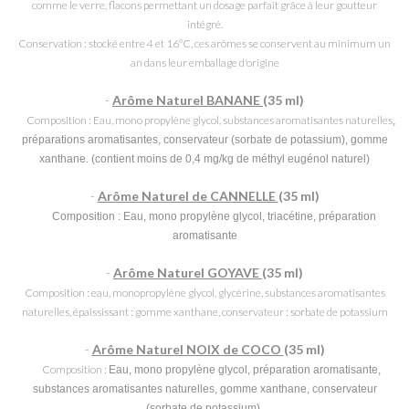
comme le verre, flacons permettant un dosage parfait grâce à leur goutteur
intégré.
Conservation : stocké entre 4 et 16°C, ces arômes se conservent au minimum un
an dans leur emballage d'origine
-
Arôme Naturel BANANE
(35 ml)
Composition : Eau, mono propylène glycol, substances aromatisantes naturelles
,
préparations aromatisantes, conservateur (sorbate de potassium), gomme
xanthane. (contient moins de 0,4 mg/kg de méthyl eugénol naturel)
-
Arôme Naturel de CANNELLE
(35 ml)
Composition :
Eau, mono propylène glycol, triacétine, préparation
aromatisante
-
Arôme Naturel GOYAVE
(35 ml)
Composition : eau, monopropylène glycol, glycérine, substances aromatisantes
naturelles, épaississant : gomme xanthane, conservateur : sorbate de potassium
-
Arôme Naturel NOIX de COCO
(35 ml)
Composition :
Eau
, mono propylène glycol, préparation aromatisante,
substances aromatisantes naturelles,
gomme xanthane, conservateur
(sorbate de potassium).