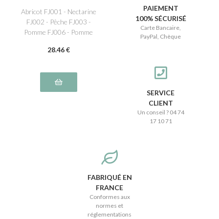
PAIEMENT
Abricot FJ001 - Nectarine
100% SÉCURISÉ
FJ002 - Pêche FJ003 -
Carte Bancaire,
Pomme FJ006 - Pomme
PayPal, Chèque
verte FJ005 - Poire FJ004
28
.46
€
SERVICE
CLIENT
Un conseil ? 04 74
17 10 71
FABRIQUÉ EN
FRANCE
Conformes aux
normes et
réglementations