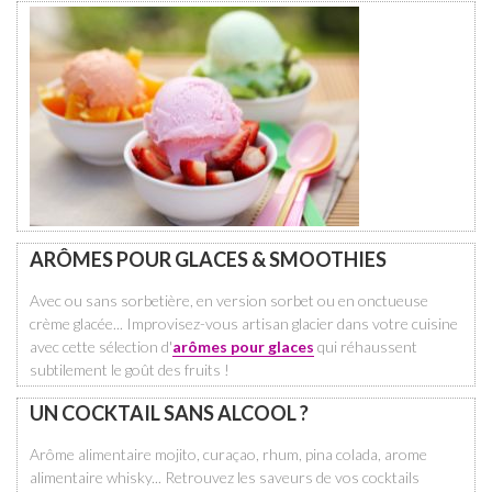
ARÔMES POUR GLACES & SMOOTHIES
Avec ou sans sorbetière, en version sorbet ou en onctueuse
crème glacée... Improvisez-vous artisan glacier dans votre cuisine
avec cette sélection d'
arômes pour glaces
qui réhaussent
subtilement le goût des fruits !
UN COCKTAIL SANS ALCOOL ?
Arôme alimentaire mojito, curaçao, rhum, pina colada, arome
alimentaire whisky... Retrouvez les saveurs de vos cocktails