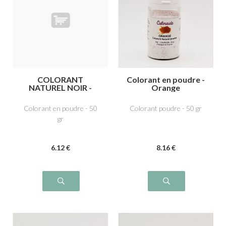
COLORANT
Colorant en poudre -
NATUREL NOIR -
Orange
Charbon végétal
médicinal E153
Colorant en poudre - 50
Colorant poudre - 50 gr
gr
6
.12
€
8
.16
€