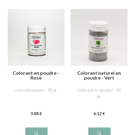
Colorant en poudre -
Colorant naturel en
Rose
poudre - Vert
colorant poudre - 50 gr
Colorant en poudre - 50
gr
3
.88
€
6
.12
€