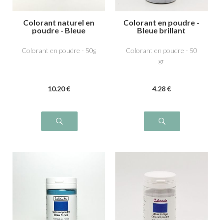
Colorant naturel en
Colorant en poudre -
poudre - Bleue
Bleue brillant
Spiruline
Colorant en poudre - 50g
Colorant en poudre - 50
gr
10
.20
€
4
.28
€