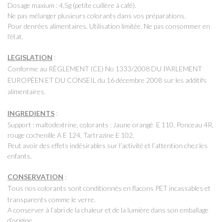
Dosage maxium : 4,5g (petite cuillère à café).
Ne pas mélanger plusieurs colorants dans vos préparations.
Pour denrées alimentaires. Utilisation limitée. Ne pas consommer en
l'état.
LEGISLATION
:
Conforme au RÈGLEMENT (CE) No 1333/2008 DU PARLEMENT
EUROPÉEN ET DU CONSEIL du 16 décembre 2008 sur les additifs
alimentaires.
INGREDIENTS
:
Support : maltodextrine, colorants : Jaune orangé E 110, Ponceau 4R,
rouge cochenille A E 124, Tartrazine E 102.
Peut avoir des effets indésirables sur l’activité et l’attention chez les
enfants.
CONSERVATION
:
T
ous nos colorants sont conditionnés en flacons PET incassables et
transparents comme le verre.
A conserver à l’abri de la chaleur et de la lumière dans son emballage
d’origine.