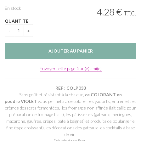
En stock
4
.28
€
T.T.C.
QUANTITÉ
Envoyer cette page à un(e) ami(e)
REF : COLP033
Sans goût et résistant à la chaleur
, ce COLORANT en
poudre
VIOLET
vous permettra de colorer les yaourts, entremets et
crèmes desserts fermentées, les fromages non affinés (lait caillé pour
préparation de fromage frais), les pâtisseries (gateaux, meringues,
macarons, gaufres, crêpes, pâte à beignet) et produits de boulangerie
fine (type croissant), les décorations des gateaux, les cocktails à base
de vin.
Soluble dans l'eau.