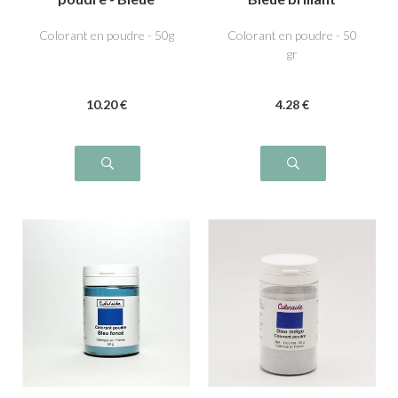
Spiruline
Colorant en poudre - 50g
Colorant en poudre - 50
gr
10
.20
€
4
.28
€