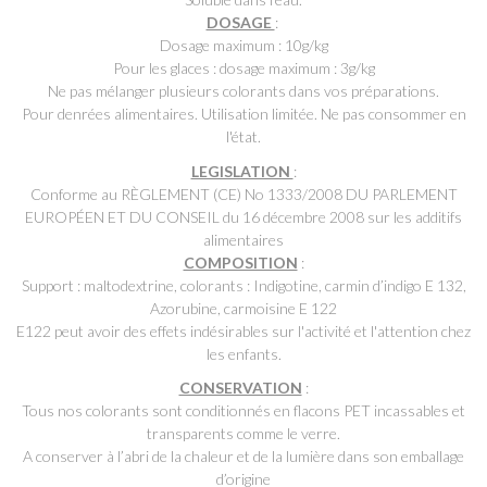
DOSAGE
:
Dosage maximum : 10g/kg
Pour les glaces : dosage maximum : 3g/kg
Ne pas mélanger plusieurs colorants dans vos préparations.
Pour denrées alimentaires. Utilisation limitée. Ne pas consommer en
l'état.
LEGISLATION
:
Conforme au RÈGLEMENT (CE) No 1333/2008 DU PARLEMENT
EUROPÉEN ET DU CONSEIL du 16 décembre 2008 sur les additifs
alimentaires
COMPOSITION
:
Support : maltodextrine, colorants : Indigotine, carmin d’indigo E 132,
Azorubine, carmoisine E 122
E122 peut avoir des effets indésirables sur l'activité et l'attention chez
les enfants.
CONSERVATION
:
Tous nos colorants sont conditionnés en flacons PET incassables et
transparents comme le verre.
A conserver à l’abri de la chaleur et de la lumière dans son emballage
d’origine