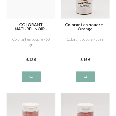
COLORANT
Colorant en poudre -
NATUREL NOIR -
Orange
Charbon végétal
médicinal E153
Colorant en poudre - 50
Colorant poudre - 50 gr
gr
6
.12
€
8
.16
€