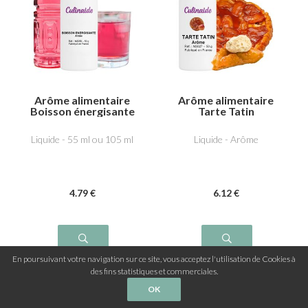
Arôme alimentaire
Arôme alimentaire
Boisson énergisante
Tarte Tatin
Liquide - 55 ml ou 105 ml
Liquide - Arôme
4
.79
€
6
.12
€
En poursuivant votre navigation sur ce site, vous acceptez l'utilisation de Cookies à
des fins statistiques et commerciales.
OK