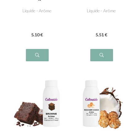
russe
fourré
Liquide - Arôme
Liquide - Arôme
5
.10
€
5
.51
€