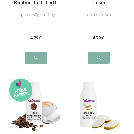
Bonbon Tutti-frutti
Cacao
Liquide - 50g ou 100g
Liquide - Arôme
4
.79
€
4
.79
€