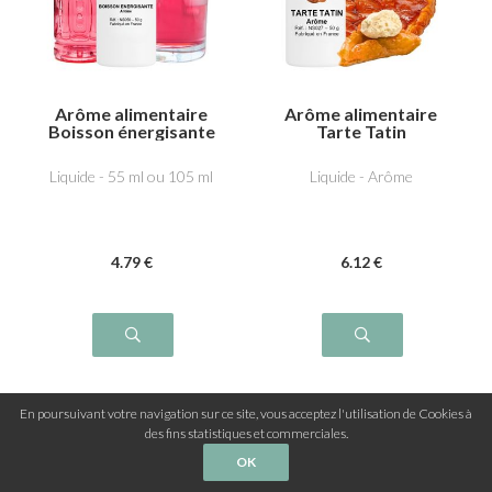
Arôme alimentaire
Arôme alimentaire
Boisson énergisante
Tarte Tatin
Liquide - 55 ml ou 105 ml
Liquide - Arôme
4
.79
€
6
.12
€
En poursuivant votre navigation sur ce site, vous acceptez l'utilisation de Cookies à
des fins statistiques et commerciales.
OK