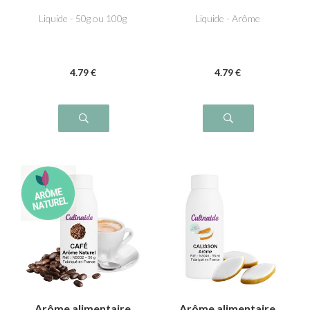
Liquide - 50g ou 100g
Liquide - Arôme
4
.79
€
4
.79
€
Arôme alimentaire
Arôme alimentaire