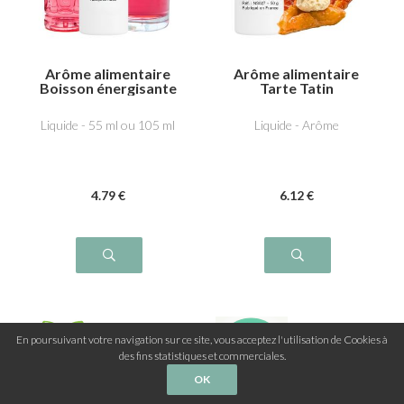
Arôme alimentaire
Arôme alimentaire
Boisson énergisante
Tarte Tatin
Liquide - 55 ml ou 105 ml
Liquide - Arôme
4
.79
€
6
.12
€
En poursuivant votre navigation sur ce site, vous acceptez l'utilisation de Cookies à
des fins statistiques et commerciales.
OK