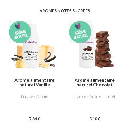
AROMES NOTES SUCRÉES
Arôme alimentaire
Arôme alimentaire
naturel Vanille
naturel Chocolat
saveur beurrée
Liquide - Arôme
Liquide - Arôme naturel
7
.34
€
5
.10
€