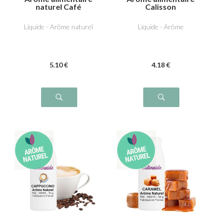
naturel Café
Calisson
Liquide - Arôme naturel
Liquide - Arôme
5
.10
€
4
.18
€