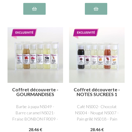
Coffret découverte -
Coffret découverte -
GOURMANDISES
NOTES SUCREES 1
Barbe à papa NS049 -
Café NS002- Chocolat
Barre caramel NS021-
NS004 - Nougat NS007 -
Fraise BONBON FR009 -
Pain grillé NS018 - Pain
Nougat NS007 - Réglisse
d'épices NS019 - Toffee
28
.46
€
28
.46
€
EH010- Bubble gum
NS009