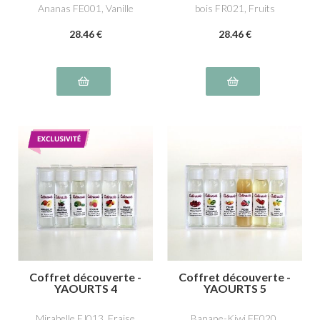
Ananas FE001, Vanille
bois FR021, Fruits
NS011, Poire FJ004
exotiques FE011, Fruits
28
.46
€
28
.46
€
de la forêt FR014, Poire
William FJ017
Coffret découverte -
Coffret découverte -
YAOURTS 4
YAOURTS 5
Mirabelle FJ013, Fraise
Banane-Kiwi FE020,