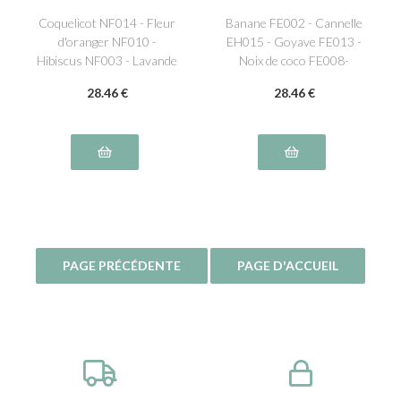
Coquelicot NF014 - Fleur
Banane FE002 - Cannelle
d'oranger NF010 -
EH015 - Goyave FE013 -
Hibiscus NF003 - Lavande
Noix de coco FE008-
NF005 - Rose NF008 -
Rhum AL001- Vanille
28
.46
€
28
.46
€
Violette NF009
NS011