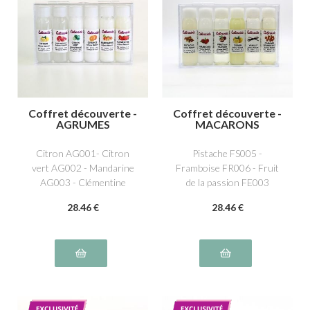
Coffret découverte -
Coffret découverte -
AGRUMES
MACARONS
Citron AG001- Citron
Pistache FS005 -
vert AG002 - Mandarine
Framboise FR006 - Fruit
AG003 - Clémentine
de la passion FE003
AG012- Orange AG004 -
- Citron AG001 - Vanille
28
.46
€
28
.46
€
Pamplemousse AG005
NS011 - Caramel beurre
salé NS016