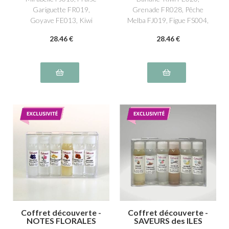
Gariguette FR019,
Grenade FR028, Pêche
Goyave FE013, Kiwi
Melba FJ019, Figue FS004,
FE005, Nectarine FJ002,
Yuzu AG008, Fraise-
28
.46
€
28
.46
€
Cerise Amarena FR022
Rhubarbe FR032
Coffret découverte -
Coffret découverte -
NOTES FLORALES
SAVEURS des ILES