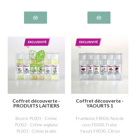
NS022
Coffret découverte -
Coffret découverte -
PRODUITS LAITIERS
YAOURTS 1
Beurre PL001 - Crême
Framboise FR006, Noix de
PL002 - Crême anglaise
coco FE008, Fraise
PL003 - Crême brulée
Yaourt FR030, Citron