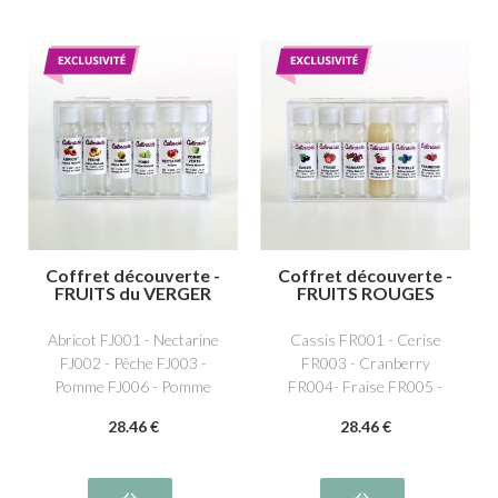
Coffret découverte -
Coffret découverte -
FRUITS du VERGER
FRUITS ROUGES
Abricot FJ001 - Nectarine
Cassis FR001 - Cerise
FJ002 - Pêche FJ003 -
FR003 - Cranberry
Pomme FJ006 - Pomme
FR004- Fraise FR005 -
verte FJ005 - Poire FJ004
Framboise FR006 -
28
.46
€
28
.46
€
Myrtille FR008