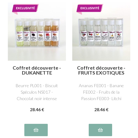
Coffret découverte -
Coffret découverte -
DUKANETTE
FRUITS EXOTIQUES
Beurre PL001 - Biscuit
Ananas FE001 - Banane
Spéculos NS017 -
FE002 - Fruits de la
Chocolat noir intense
Passion FE003- Litchi
NS020 - Fraise bonbon
FE006- Mangue FE007-
28
.46
€
28
.46
€
FR009 - Noisette spécial
Noix de Coco FE008
Dutella FS006 - Pistache
FS005