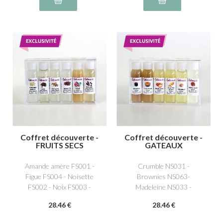
Coffret découverte -
Coffret découverte -
FRUITS SECS
GATEAUX
Amande amère FS001 -
Crumble NS031 -
Figue FS004 - Noisette
Brownies NS063-
FS002 - Noix FS003 -
Madeleine NS033 -
Pistache FS005 - Praliné
Quatre quarts NS037 -
28
.46
€
28
.46
€
NS008
Panettone NS036- Tarte
Tatin NS027