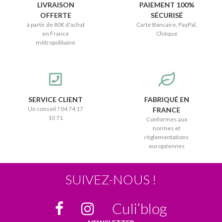
LIVRAISON
PAIEMENT 100%
OFFERTE
SÉCURISÉ
à partir de 80€ d'achat
Carte Bancaire, PayPal,
en France
Chèque
métropolitaine
SERVICE CLIENT
FABRIQUÉ EN
Un conseil ? 04 74 17
FRANCE
10 71
Conformes aux
normes et
réglementations
européennes
SUIVEZ-NOUS !
Culi’blog