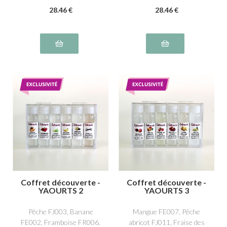
PL004 - Beurre vanille
AG001, Abricot FJ001,
28
.46
€
28
.46
€
PL012 - Crème Chantilly
Pêche de vigne FJ016
PL016
Coffret découverte -
Coffret découverte -
YAOURTS 2
YAOURTS 3
Pêche FJ003, Banane
Mangue FE007, Pêche
FE002, Framboise FR006,
abricot FJ011, Fraise des