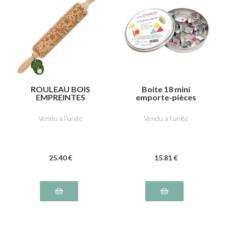
ROULEAU BOIS
Boite 18 mini
EMPREINTES
emporte-pièces
"FORÊT
ENCHANTÉE"
Vendu à l'unité
Vendu à l'unité
25
.40
€
15
.81
€