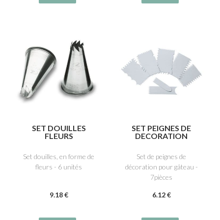
SET DOUILLES
SET PEIGNES DE
FLEURS
DECORATION
Set douilles, en forme de
Set de peignes de
fleurs - 6 unités
décoration pour gâteau -
7pièces
9
.18
€
6
.12
€