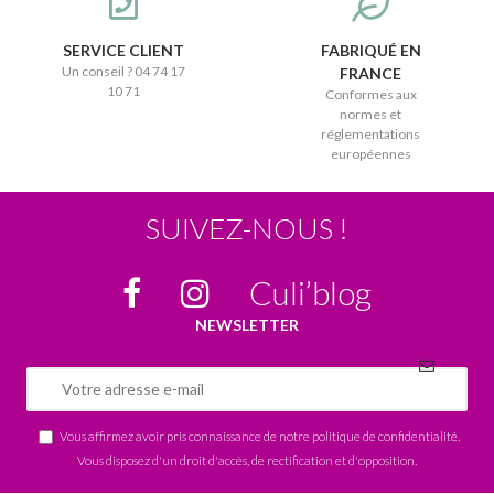
SERVICE CLIENT
FABRIQUÉ EN
Un conseil ? 04 74 17
FRANCE
10 71
Conformes aux
normes et
réglementations
européennes
SUIVEZ-NOUS !
Culi’blog
NEWSLETTER
Vous affirmez avoir pris connaissance de notre
politique de confidentialité
.
Vous disposez d'un droit d'accès, de rectification et d'opposition.