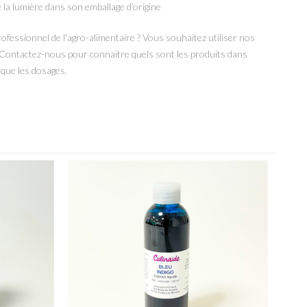
e la lumière dans son emballage d’origine
ofessionnel de l'agro-alimentaire ? Vous souhaitez utiliser nos
? Contactez-nous pour connaitre quels sont les produits dans
i que les dosages.