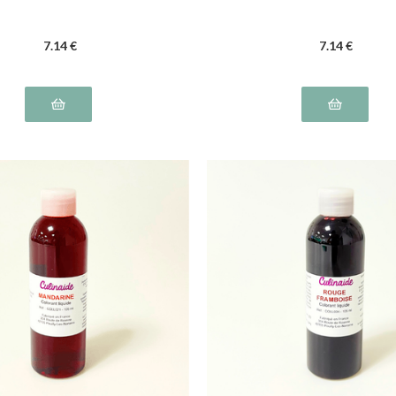
7
.14
€
7
.14
€