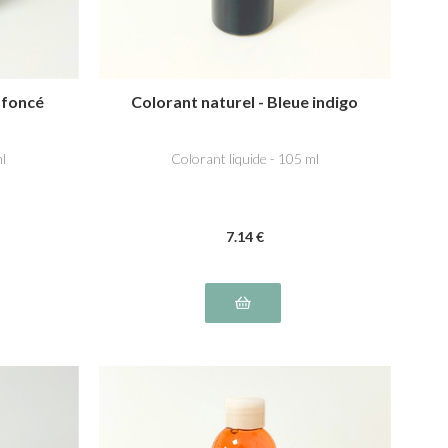
 foncé
Colorant naturel - Bleue indigo
ml
Colorant liquide - 105 ml
7
.14
€