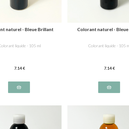
t naturel - Bleue Brillant
Colorant naturel - Bleue
olorant liquide - 105 ml
Colorant liquide - 105 
7
.14
€
7
.14
€