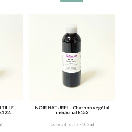
TILLE -
NOIR NATUREL - Charbon végétal
E122,
médicinal E153
go E132
ml
Colorant liquide - 105 ml