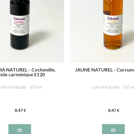
A NATUREL - Cochenille,
JAUNE NATUREL - Curcum
cide carminique E120
colorant liquide - 105 ml
colorant liquide - 105 m
8
.47
€
8
.47
€