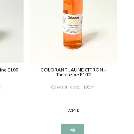
ine E100
COLORANT JAUNE CITRON -
Tartrazine E102
l
Colorant liquide - 105 ml
7
.14
€