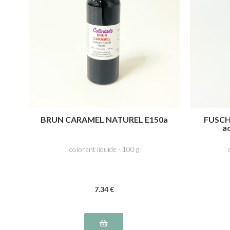
BRUN CARAMEL NATUREL E150a
FUSCHI
a
colorant liquide - 100 g
7
.34
€