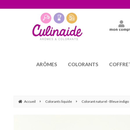
mon comp
ARÔMES
COLORANTS
COFFRE
Accueil
Colorants liquide
Colorant naturel - Bleue indigo