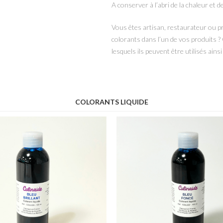
A conserver à l’abri de la chaleur et d
Vous êtes artisan, restaurateur ou pr
colorants dans l’un de vos produits 
lesquels ils peuvent être utilisés ains
COLORANTS LIQUIDE