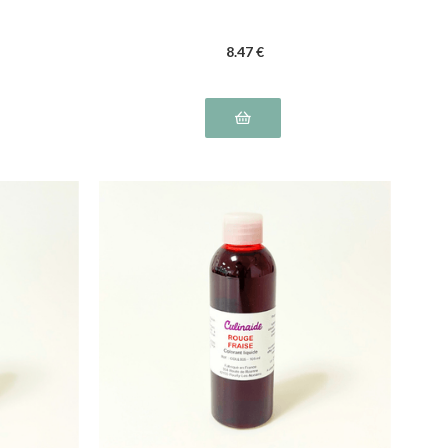
8
.47
€