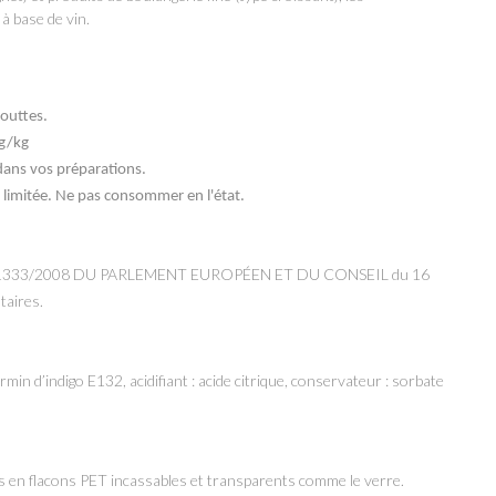
 à base de vin.
outtes.
3g/kg
dans vos préparations.
n limitée. Ne pas consommer en l'état.
 1333/2008 DU PARLEMENT EUROPÉEN ET DU CONSEIL du 16
taires.
armin d’indigo E132, acidifiant : acide citrique, conservateur : sorbate
 en flacons PET incassables et transparents comme le verre.