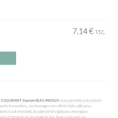
7
.14
€
T.T.C.
ce COLORANT liquide
BLEU INDIGO
vous permettra de colorer
erts fermentées, les fromages non affinés (lait caillé pour
bons (sauf chocolat), les pâtisseries (gateaux, meringues,
net) et produits de boulangerie fine (type croissant), les