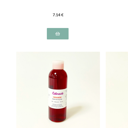
7
.14
€