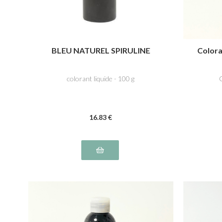
BLEU NATUREL SPIRULINE
Coloran
colorant liquide - 100 g
C
16
.83
€