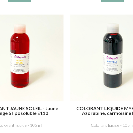
NT JAUNE SOLEIL - Jaune
COLORANT LIQUIDE MYR
nge S liposoluble E110
Azorubine, carmoisine 
Indigotine, carmin d’indi
olorant liquide - 105 ml
Colorant liquide - 105 