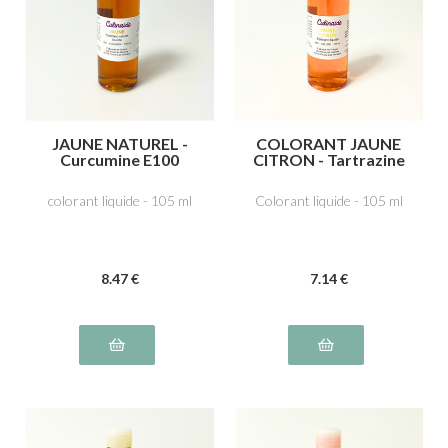
JAUNE NATUREL -
COLORANT JAUNE
Curcumine E100
CITRON - Tartrazine
E102
colorant liquide - 105 ml
Colorant liquide - 105 ml
8
.47
€
7
.14
€