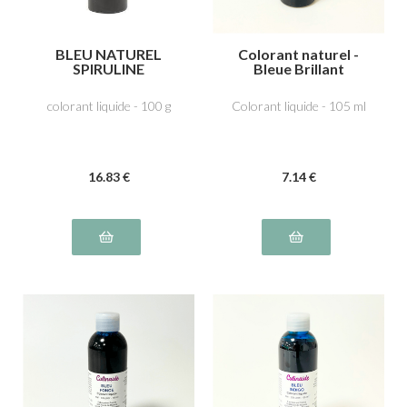
BLEU NATUREL
Colorant naturel -
SPIRULINE
Bleue Brillant
colorant liquide - 100 g
Colorant liquide - 105 ml
16
.83
€
7
.14
€