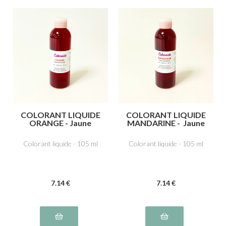
COLORANT LIQUIDE
COLORANT LIQUIDE
ORANGE - Jaune
MANDARINE - Jaune
orangé E110,
orangé E110,
Tartrazine E102,
Tartrazine E102,
Colorant liquide - 105 ml
Colorant liquide - 105 ml
Ponceau 4R, rouge
Ponceau 4R, rouge
cochenille A E124
cochenille A E124
7
.14
€
7
.14
€