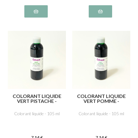
COLORANT LIQUIDE
COLORANT LIQUIDE
VERT PISTACHE -
VERT POMME -
Tartrazine E102,
Tartrazine E102, Bleu
Ponceau 4R, rouge
brillant FCF E133
Colorant liquide - 105 ml
Colorant liquide - 105 ml
cochenille A E124,
Bleu brillant FCF
E133, Noir brillant PN
E151
7
.14
€
7
.14
€