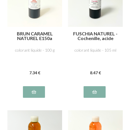
BRUN CARAMEL
FUSCHIA NATUREL -
NATUREL E150a
Cochenille, acide
carminique E120
colorant liquide - 100 g
colorant liquide - 105 ml
7
.34
€
8
.47
€