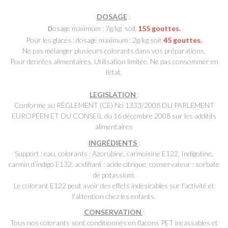
DOSAGE
:
osage maximum : 7g/kg soit
155 gouttes.
D
Pour les glaces : dosage maximum : 2g/kg soit
45 gouttes.
Ne pas mélanger plusieurs colorants dans vos préparations.
Pour denrées alimentaires. Utilisation limitée. Ne pas consommer en
l'état.
LEGISLATION
:
Conforme au RÈGLEMENT (CE) No 1333/2008 DU PARLEMENT
EUROPÉEN ET DU CONSEIL du 16 décembre 2008 sur les additifs
alimentaires
INGRÉDIENTS
:
Support : eau, colorants : Azorubine, carmoisine E122, Indigotine,
carmin d’indigo E132, acidifiant : acide citrique, conservateur : sorbate
de potassium.
Le colorant
E122 peut avoir des effets indésirables sur l'activité et
l'attention chez les enfants.
CONSERVATION
:
Tous nos colorants sont conditionnés en flacons PET incassables et