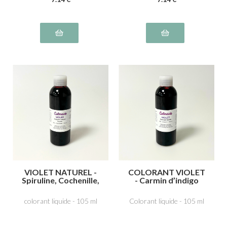
VIOLET NATUREL -
COLORANT VIOLET
Spiruline, Cochenille,
- Carmin d’indigo
acide carminique
E132, carmoisine
E120
E122
colorant liquide - 105 ml
Colorant liquide - 105 ml