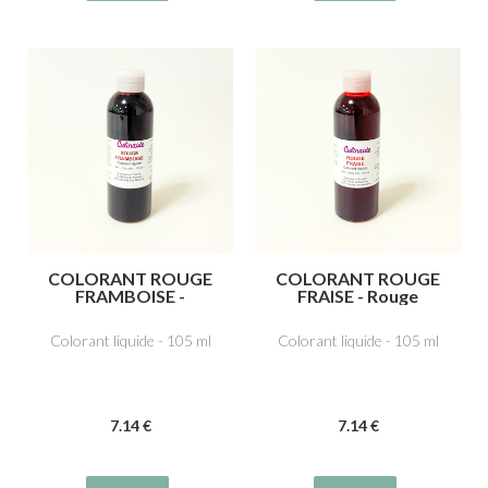
COLORANT ROUGE
COLORANT ROUGE
FRAMBOISE -
FRAISE - Rouge
Azorubine,
cochenille A E124
carmoisine E122
Colorant liquide - 105 ml
Colorant liquide - 105 ml
7
.14
€
7
.14
€