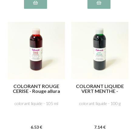
COLORANT ROUGE
COLORANT LIQUIDE
CERISE - Rouge allura
VERT MENTHE -
AG E129
Tartrazine E102, Bleu
patenté V E131
colorant liquide - 105 ml
colorant liquide - 100 g
6
.53
€
7
.14
€