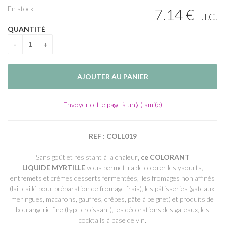
En stock
7
.14
€
T.T.C.
QUANTITÉ
Envoyer cette page à un(e) ami(e)
REF : COLL019
Sans goût et résistant à la chaleur
, ce COLORANT
LIQUIDE
MYRTILLE
vous permettra de colorer les yaourts,
entremets et crèmes desserts fermentées, les fromages non affinés
(lait caillé pour préparation de fromage frais), les pâtisseries (gateaux,
meringues, macarons, gaufres, crêpes, pâte à beignet) et produits de
boulangerie fine (type croissant), les décorations des gateaux, les
cocktails à base de vin.