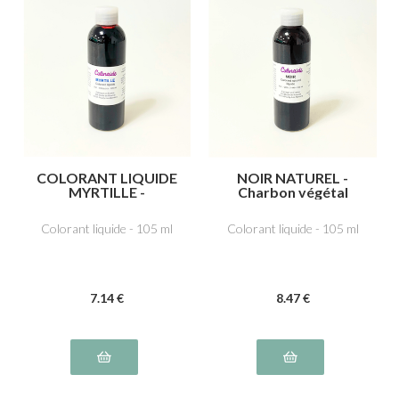
COLORANT LIQUIDE
NOIR NATUREL -
MYRTILLE -
Charbon végétal
Azorubine,
médicinal E153
carmoisine E122,
Colorant liquide - 105 ml
Colorant liquide - 105 ml
Indigotine, carmin
d’indigo E132
7
.14
€
8
.47
€