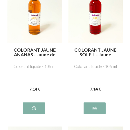
COLORANT JAUNE
COLORANT JAUNE
ANANAS - Jaune de
SOLEIL - Jaune
quinoléine E104
orange S liposoluble
E110
Colorant liquide - 105 ml
Colorant liquide - 105 ml
7
.14
€
7
.14
€