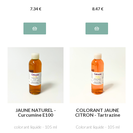
7
.34
€
8
.47
€
JAUNE NATUREL -
COLORANT JAUNE
Curcumine E100
CITRON - Tartrazine
E102
colorant liquide - 105 ml
Colorant liquide - 105 ml