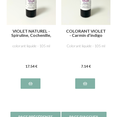
VIOLET NATUREL -
COLORANT VIOLET
Spiruline, Cochenille,
- Carmin d’indigo
acide carminique
E132, carmoisine
E120
E122
colorant liquide - 105 ml
Colorant liquide - 105 ml
17
.54
€
7
.14
€