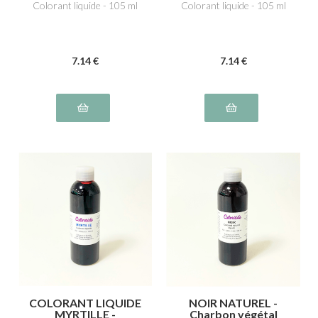
Colorant liquide - 105 ml
Colorant liquide - 105 ml
7
.14
€
7
.14
€
COLORANT LIQUIDE
NOIR NATUREL -
MYRTILLE -
Charbon végétal