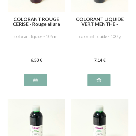
COLORANT ROUGE
COLORANT LIQUIDE
CERISE - Rouge allura
VERT MENTHE -
AG E129
Tartrazine E102, Bleu
patenté V E131
colorant liquide - 105 ml
colorant liquide - 100 g
6
.53
€
7
.14
€