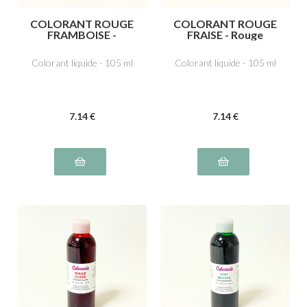
COLORANT ROUGE
COLORANT ROUGE
FRAMBOISE -
FRAISE - Rouge
Azorubine,
cochenille A E124
carmoisine E122
Colorant liquide - 105 ml
Colorant liquide - 105 ml
7
.14
€
7
.14
€