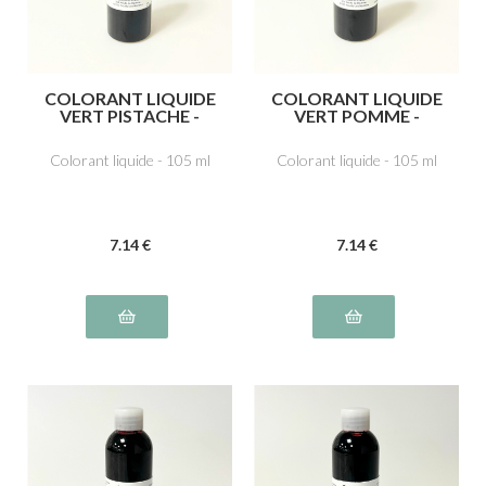
COLORANT LIQUIDE
COLORANT LIQUIDE
VERT PISTACHE -
VERT POMME -
Tartrazine E102,
Tartrazine E102, Bleu
Ponceau 4R, rouge
brillant FCF E133
Colorant liquide - 105 ml
Colorant liquide - 105 ml
cochenille A E124,
Bleu brillant FCF
E133, Noir brillant PN
E151
7
.14
€
7
.14
€