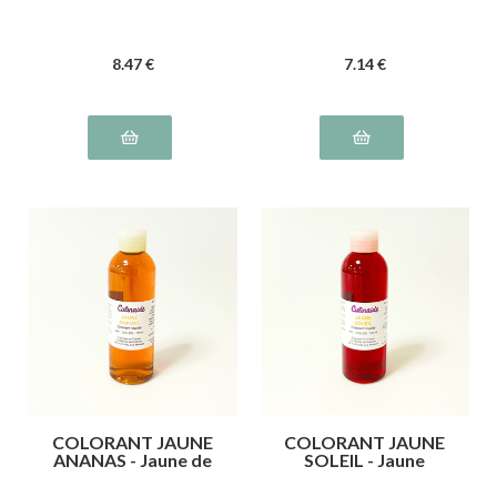
8
.47
€
7
.14
€
COLORANT JAUNE
COLORANT JAUNE
ANANAS - Jaune de
SOLEIL - Jaune
quinoléine E104
orange S liposoluble
E110