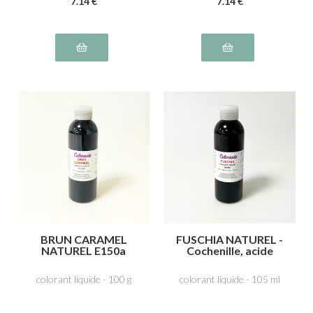
7
.14
€
7
.14
€
BRUN CARAMEL
FUSCHIA NATUREL -
NATUREL E150a
Cochenille, acide
carminique E120
colorant liquide - 100 g
colorant liquide - 105 ml