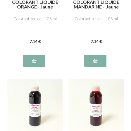
COLORANT LIQUIDE
COLORANT LIQUIDE
ORANGE - Jaune
MANDARINE - Jaune
orangé E110,
orangé E110,
Tartrazine E102,
Tartrazine E102,
Colorant liquide - 105 ml
Colorant liquide - 105 ml
Ponceau 4R, rouge
Ponceau 4R, rouge
cochenille A E124
cochenille A E124
7
.14
€
7
.14
€