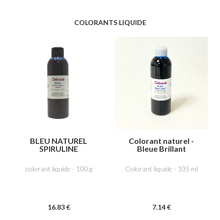
COLORANTS LIQUIDE
BLEU NATUREL
Colorant naturel -
SPIRULINE
Bleue Brillant
colorant liquide - 100 g
Colorant liquide - 105 ml
16
.83
€
7
.14
€