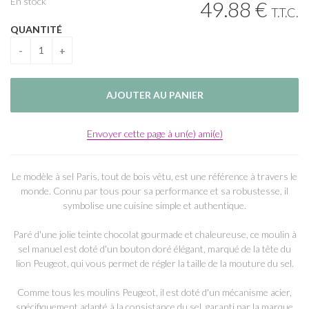
En stock
49
.88
€
T.T.C.
QUANTITÉ
Envoyer cette page à un(e) ami(e)
Le modèle à sel Paris, tout de bois vêtu, est une référence à travers le
monde. Connu par tous pour sa performance et sa robustesse, il
symbolise une cuisine simple et authentique.
Paré d'une jolie teinte chocolat gourmade et chaleureuse, ce moulin à
sel manuel est doté d'un bouton doré élégant, marqué de la tête du
lion Peugeot, qui vous permet de régler la taille de la mouture du sel.
Comme tous les moulins Peugeot, il est doté d'un mécanisme acier,
spécifiquement adapté à la consistance du sel, garanti par la marque