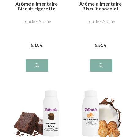
Arôme alimentaire
Arôme alimentaire
Biscuit cigarette
Biscuit chocolat
russe
fourré
Liquide - Arôme
Liquide - Arôme
5
.10
€
5
.51
€