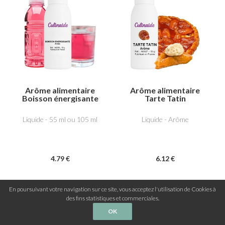
Arôme alimentaire
Arôme alimentaire
Boisson énergisante
Tarte Tatin
Liquide - 55 ml ou 105 ml
Liquide - Arôme
4
.79
€
6
.12
€
En poursuivant votre navigation sur ce site, vous acceptez l'utilisation de Cookies à
des fins statistiques et commerciales.
OK