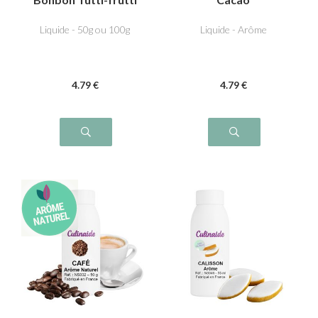
Liquide - 50g ou 100g
Liquide - Arôme
4
.79
€
4
.79
€