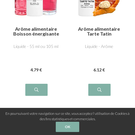
Arôme alimentaire
Arôme alimentaire
Boisson énergisante
Tarte Tatin
Liquide - 55 ml ou 105 ml
Liquide - Arôme
4
.79
€
6
.12
€
En poursuivant votre navigation sur ce site, vous acceptez l'utilisation de Cookies à
des fins statistiques et commerciales.
OK