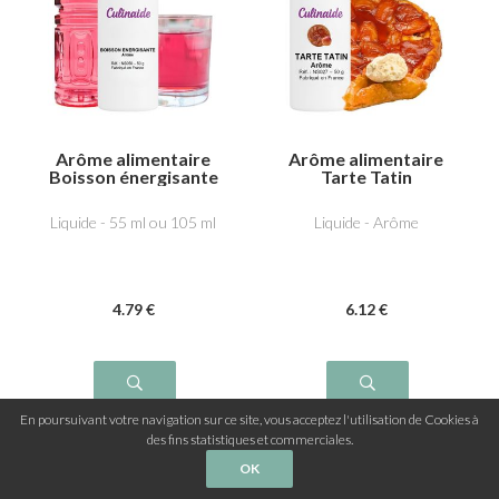
Arôme alimentaire
Arôme alimentaire
Boisson énergisante
Tarte Tatin
Liquide - 55 ml ou 105 ml
Liquide - Arôme
4
.79
€
6
.12
€
En poursuivant votre navigation sur ce site, vous acceptez l'utilisation de Cookies à
des fins statistiques et commerciales.
OK