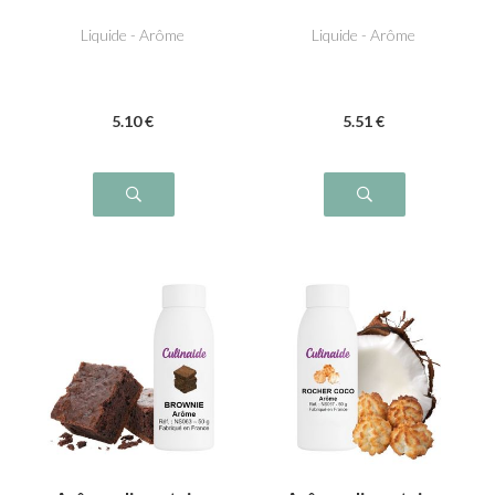
russe
fourré
Liquide - Arôme
Liquide - Arôme
5
.10
€
5
.51
€